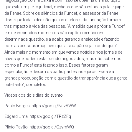
negociação com a Caixa e com isso se obtenha uma solução
que evite um pleito judicial, medidas que são estudas pela equipe
da Fenae. Sobre os silêncios da Funcef, o assessor da Fenae
disse que toda a decisão que os diretores da fundação tomam
traz impacto à vida das pessoas. “À medida que a própria Funcef
em determinados momentos não expõe o cenário em
determinada questão, ela acaba gerando ansiedade e fazendo
com as pessoas imaginem que a situação seja pior do que é.
Ainda mais no momento em que vemos notícias nos jornais de
ativos que podem estar sendo negociados, mas não sabemos
como a Funcef está fazendo isso. Esses fatores geram
especulação e deixam os participantes inseguros. Essa é a
grande preocupação com a questão da transparência que a gente
bate tanto”, completou.
Vídeos dos dois dias do evento:
Paulo Borges: https://goo.gl/NcvAWW
Edgard Lima: https://goo.gl/TRzZFq
Plínio Pavão: https://goo.gl/GzymWQ