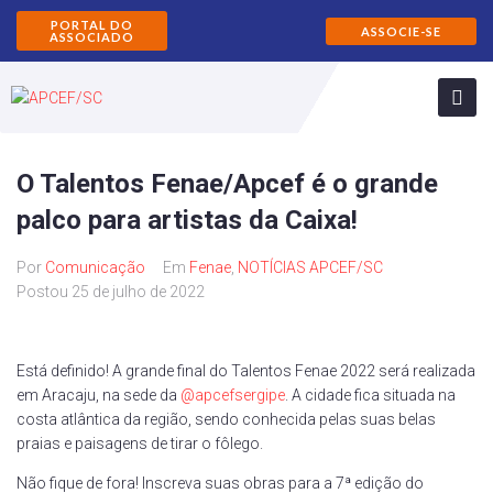
PORTAL DO
ASSOCIE-SE
ASSOCIADO
O Talentos Fenae/Apcef é o grande
palco para artistas da Caixa!
Por
Comunicação
Em
Fenae
,
NOTÍCIAS APCEF/SC
Postou
25 de julho de 2022
Está definido! A grande final do Talentos Fenae 2022 será realizada
em Aracaju, na sede da
@apcefsergipe
. A cidade fica situada na
costa atlântica da região, sendo conhecida pelas suas belas
praias e paisagens de tirar o fôlego.
Não fique de fora! Inscreva suas obras para a 7ª edição do