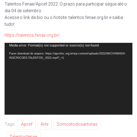
Talentos Fenae/Apcef 2022. O prazo para participar segue até o
dia 04 de setembro.
Acesse o link da bio ou o hotsite: talentos.fenae.org.br e saiba
tudo!
https://talentos.fenae.org.br/
Tocador
Media error: Format(s) not supported or source(s) not found
de
Fazer download do arquivo: https://apcefsc.org.br/wp-content/uploads/2022/06/CHAMADA-
INSCRICOES-TALENTOS_-2022.mp4?_=1
vídeo
Tags:
Apcef
Arte
Somostodosartistas
Talentosfenae