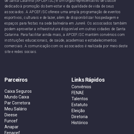
de Santa Catarina (APCEF/SC) é um órgão representativo de classe
dedicado à promoção do bem-estar e da qualidade de vida de seus
associados. A APCEF/SC oferece uma ampla programação de eventos
esportivos, culturais e de lazer, além de disponibilizar hospedagem e
espaços para festas na sede balneária em Jurerê. Os associados também
podem aproveitar a infraestrutura disponível em outras cidades de Santa
Catarina. Para facilitar ainda mais, a APCEF/SC mantém convênios com
instituições educacionais, de saúde, academias e estabelecimentos
comerciais. A comunicação com os associados é realizada por meio deste
site e redes sociais.
Parceiros
Links Rápidos
Convênios
Caixa Seguros
FENAE
Mundo Caixa
Talentos
Par Corretora
Estatuto
Meu Salário
Eleição
Dieese
Diretoria
Funcef
Histórico
Anapar
Fenacef