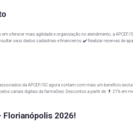
to
m oferecer mais agilidade e organização no atendimento, a APCEF/SC 
ultar seus dados cadastrais e financeiros; ✔️ Realizar reservas de a
associados da APCEF/SC agora contam com mais um benefício exclusi
pelos canais digitais da farmaSesi. Descontos a partir de: 💊 21% em
 Florianópolis 2026!