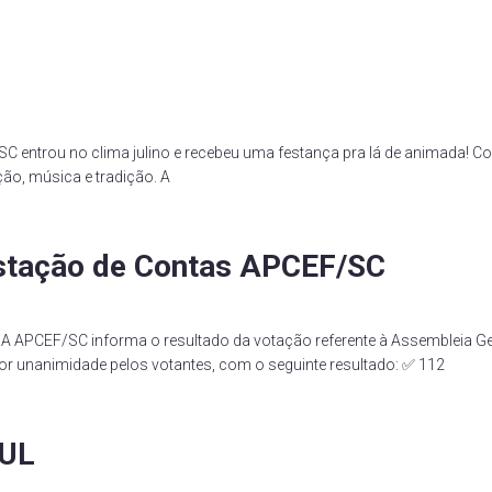
C entrou no clima julino e recebeu uma festança pra lá de animada! C
ção, música e tradição. A
estação de Contas APCEF/SC
APCEF/SC informa o resultado da votação referente à Assembleia Gera
por unanimidade pelos votantes, com o seguinte resultado: ✅ 112
SUL