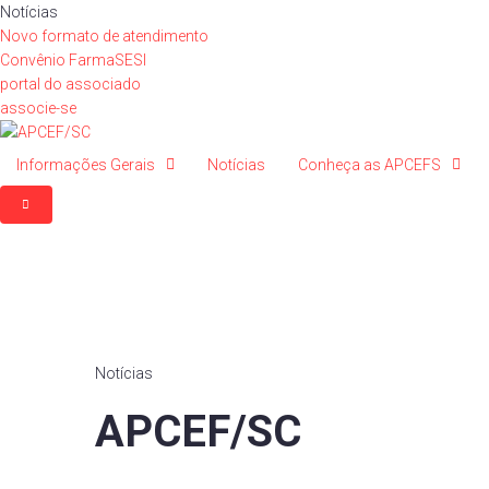
Ir
Notícias
para
Novo formato de atendimento
o
Convênio FarmaSESI
conteúdo
portal do associado
associe-se
Informações Gerais
Notícias
Conheça as APCEFS
Notícias
APCEF/SC