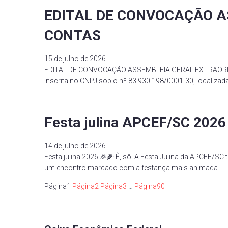
EDITAL DE CONVOCAÇÃO A
CONTAS
15 de julho de 2026
EDITAL DE CONVOCAÇÃO ASSEMBLEIA GERAL EXTRAORDINÁ
inscrita no CNPJ sob o nº 83.930.198/0001-30, localizad
Festa julina APCEF/SC 2026
14 de julho de 2026
Festa julina 2026 🎉🌽 Ê, sô! A Festa Julina da APCEF/SC 
um encontro marcado com a festança mais animada
Página
1
Página
2
Página
3
…
Página
90