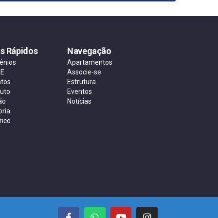
ks Rápidos
Navegação
ênios
Apartamentos
AE
Associe-se
ntos
Estrutura
tuto
Eventos
ão
Notícias
oria
rico