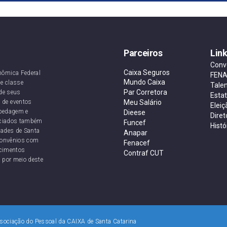
Parceiros
Lin
Conv
Caixa Seguros
nômica Federal
FEN
Mundo Caixa
e classe
Tale
Par Corretora
de seus
Esta
 de eventos
Meu Salário
Eleiç
ospedagem e
Dieese
Diret
sociados também
Funcef
Histó
dades de Santa
Anapar
convênios com
Fenacef
ecimentos
Contraf CUT
 por meio deste
ociação do Pessoal da CAIXA de Santa Catarina