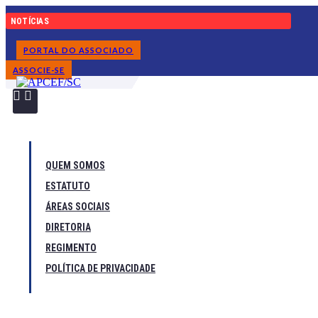
Ir
NOTÍCIAS
para
o
conteúdo
PORTAL DO ASSOCIADO
ASSOCIE-SE
QUEM SOMOS
ESTATUTO
ÁREAS SOCIAIS
DIRETORIA
REGIMENTO
POLÍTICA DE PRIVACIDADE