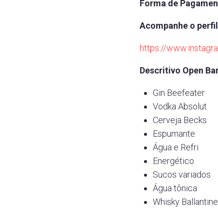
Forma de Pagament
Acompanhe o perfil
https://www.instagr
Descritivo Open Bar
Gin Beefeater
Vodka Absolut
Cerveja Becks
Espumante
Água e Refri
Energético
Sucos variados
Água tônica
Whisky Ballantin