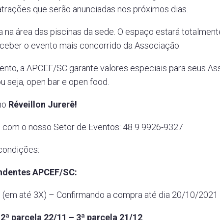
atrações que serão anunciadas nos próximos dias.
da na área das piscinas da sede. O espaço estará totalme
ceber o evento mais concorrido da Associação.
evento, a APCEF/SC garante valores especiais para seus As
u seja, open bar e open food.
 no
Réveillon Jurerê!
o com o nosso Setor de Eventos: 48 9 9926-9327
 condições:
ndentes APCEF/SC:
(em até 3X) – Confirmando a compra até dia 20/10/2021
2ª parcela 22/11 – 3ª parcela 21/12