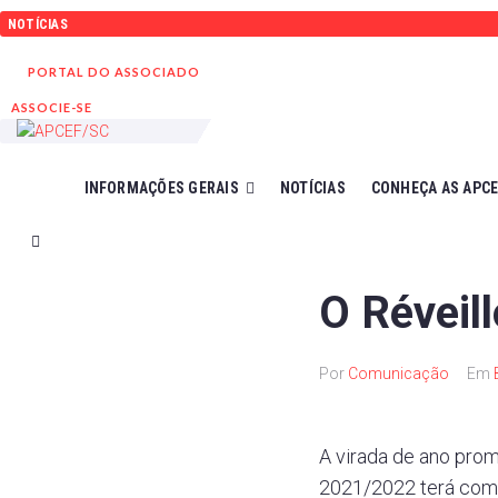
Ir
NOTÍCIAS
para
o
PORTAL DO ASSOCIADO
conteúdo
ASSOCIE-SE
INFORMAÇÕES GERAIS
NOTÍCIAS
CONHEÇA AS APC
O Réveil
Por
Comunicação
Em
A virada de ano prom
2021/2022 terá como