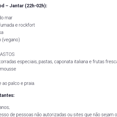
od – Jantar (22h-02h):
 do mar
fumada e rockfort
sa
o (vegano)
PASTOS
torradas especiais, pastas, caponata italiana e frutas fresc
 mousse
 ao palco e praia.
tantes:
anos;
sso de pessoas não autorizadas ou sites que não sejam o 