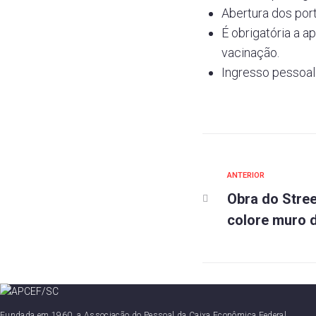
Abertura dos por
É obrigatória a 
vacinação.
Ingresso pessoal 
Anterior
ANTERIOR
Navegaç
Obra do Stree
de
colore muro
Post
Fundada em 1960, a Associação do Pessoal da Caixa Econômica Federal