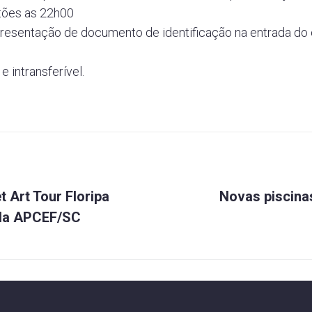
tões as 22h00
apresentação de documento de identificação na entrada do
e intransferível.
Próximo
ão
t Art Tour Floripa
Novas piscina
 da APCEF/SC