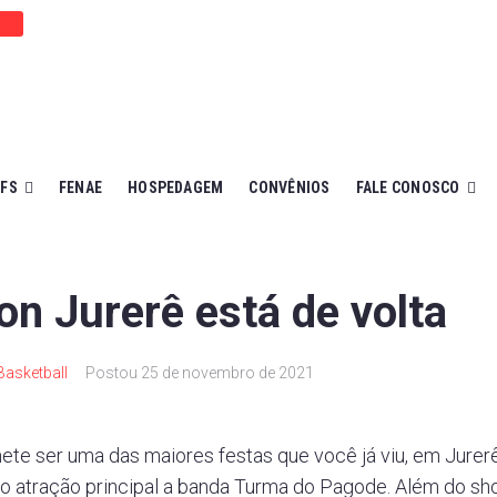
EFS
FENAE
HOSPEDAGEM
CONVÊNIOS
FALE CONOSCO
lon Jurerê está de volta
Basketball
Postou
25 de novembro de 2021
ete ser uma das maiores festas que você já viu, em Jurerê
 atração principal a banda Turma do Pagode. Além do sho