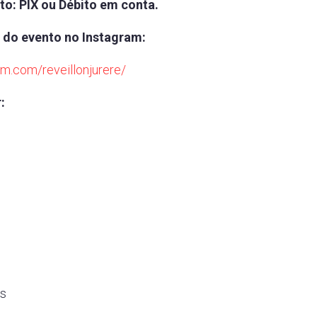
o: PIX ou Débito em conta.
 do evento no Instagram:
am.com/reveillonjurere/
:
es