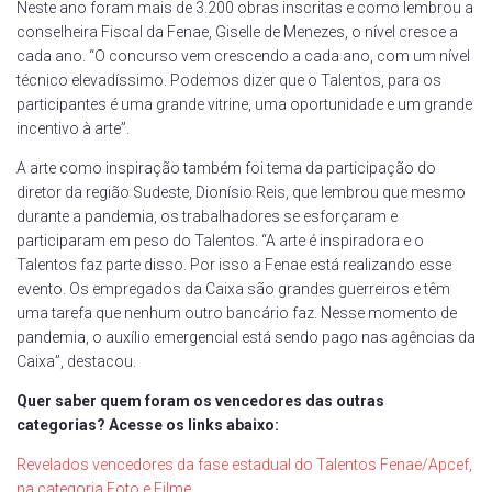
Neste ano foram mais de 3.200 obras inscritas e como lembrou a
conselheira Fiscal da Fenae, Giselle de Menezes, o nível cresce a
cada ano. “O concurso vem crescendo a cada ano, com um nível
técnico elevadíssimo. Podemos dizer que o Talentos, para os
participantes é uma grande vitrine, uma oportunidade e um grande
incentivo à arte”.
A arte como inspiração também foi tema da participação do
diretor da região Sudeste, Dionísio Reis, que lembrou que mesmo
durante a pandemia, os trabalhadores se esforçaram e
participaram em peso do Talentos. “A arte é inspiradora e o
Talentos faz parte disso. Por isso a Fenae está realizando esse
evento. Os empregados da Caixa são grandes guerreiros e têm
uma tarefa que nenhum outro bancário faz. Nesse momento de
pandemia, o auxílio emergencial está sendo pago nas agências da
Caixa”, destacou.
Quer saber quem foram os vencedores das outras
categorias? Acesse os links abaixo:
Revelados vencedores da fase estadual do Talentos Fenae/Apcef,
na categoria Foto e Filme