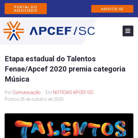
PORTAL DO
ASSOCIE-SE
ASSOCIADO
Etapa estadual do Talentos
Fenae/Apcef 2020 premia categoria
Música
Por
Comunicação
Em
NOTÍCIAS APCEF/SC
Postou
26 de outubro de 2020