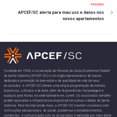
PRÓXIMO
APCEF/SC alerta para mau uso e danos nos
novos apartamentos
Fundada em 1960, a Associação do Pessoal da Caixa Econômica Federal
de Santa Catarina (APCEF/SC) é um órgão representativo de classe
dedicado à promoção do bem-estar e da qualidade de vida de seus
associados. A APCEF/SC oferece uma ampla programação de eventos
esportivos, culturais e de lazer, além de disponibilizar hospedagem e
espaços para festas na sede balneária em Jurerê. Os associados também
podem aproveitar a infraestrutura disponível em outras cidades de Santa
Catarina. Para facilitar ainda mais, a APCEF/SC mantém convênios com
instituições educacionais, de saúde, academias e estabelecimentos
comerciais. A comunicação com os associados é realizada por meio deste