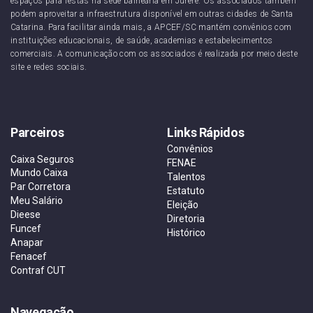
espaços para festas na sede balneária em Jurerê. Os associados também
podem aproveitar a infraestrutura disponível em outras cidades de Santa
Catarina. Para facilitar ainda mais, a APCEF/SC mantém convênios com
instituições educacionais, de saúde, academias e estabelecimentos
comerciais. A comunicação com os associados é realizada por meio deste
site e redes sociais.
Parceiros
Links Rápidos
Convênios
Caixa Seguros
FENAE
Mundo Caixa
Talentos
Par Corretora
Estatuto
Meu Salário
Eleição
Dieese
Diretoria
Funcef
Histórico
Anapar
Fenacef
Contraf CUT
Navegação