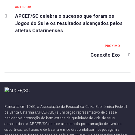
ANTERIOR
APCEF/SC celebra o sucesso que foram os
Jogos do Sul e os resultados alcançados pelos
atletas Catarinenses.
PRÓXIMO
Conexão Exo
Fundada em 1960, a Associação do Pessoal da Caixa Econômica Federal
de Santa Catarina (APCEF/SC) é um órgão representativo de classe
dedicado à promoção do bem-estar e da qualidade de vida de seus
associados. A APCEF/SC oferece uma ampla programação de eventos
esportivos, culturais e de lazer, além de disponibilizar hospedagem e