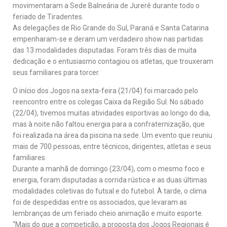
movimentaram a Sede Balneária de Jurerê durante todo o
feriado de Tiradentes.
As delegações de Rio Grande do Sul, Paraná e Santa Catarina
empenharam-se e deram um verdadeiro show nas partidas
das 13 modalidades disputadas. Foram três dias de muita
dedicação e o entusiasmo contagiou os atletas, que trouxeram
seus familiares para torcer.
O início dos Jogos na sexta-feira (21/04) foi marcado pelo
reencontro entre os colegas Caixa da Região Sul. No sábado
(22/04), tivemos muitas atividades esportivas ao longo do dia,
mas à noite não faltou energia para a confraternização, que
foi realizada na área da piscina na sede. Um evento que reuniu
mais de 700 pessoas, entre técnicos, dirigentes, atletas e seus
familiares.
Durante a manhã de domingo (23/04), com o mesmo foco e
energia, foram disputadas a corrida rústica e as duas últimas
modalidades coletivas do futsal e do futebol. À tarde, o clima
foi de despedidas entre os associados, que levaram as
lembranças de um feriado cheio animação e muito esporte.
“Mais do que a competição, a proposta dos Jogos Regionais é