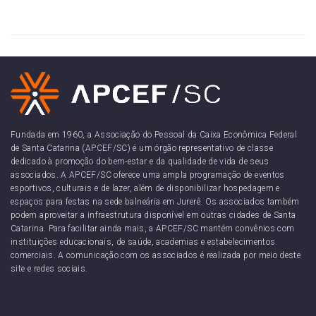
Fundada em 1960, a Associação do Pessoal da Caixa Econômica Federal
de Santa Catarina (APCEF/SC) é um órgão representativo de classe
dedicado à promoção do bem-estar e da qualidade de vida de seus
associados. A APCEF/SC oferece uma ampla programação de eventos
esportivos, culturais e de lazer, além de disponibilizar hospedagem e
espaços para festas na sede balneária em Jurerê. Os associados também
podem aproveitar a infraestrutura disponível em outras cidades de Santa
Catarina. Para facilitar ainda mais, a APCEF/SC mantém convênios com
instituições educacionais, de saúde, academias e estabelecimentos
comerciais. A comunicação com os associados é realizada por meio deste
site e redes sociais.