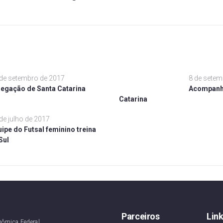
de setembro de 2017
8 de setem
legação de Santa Catarina
Acompanhe
Catarina
de julho de 2017
ipe do Futsal feminino treina
Sul
Parceiros
Lin
nômica Federal