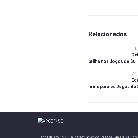
Relacionados
11 
De
brilha nos Jogos do Sul
24 
Equ
firme para os Jogos do 
Fundada em 1960, a Associação do Pessoal da Caixa Eco