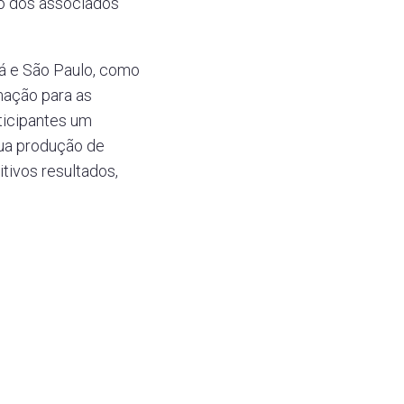
ão dos associados
ná e São Paulo, como
mação para as
ticipantes um
sua produção de
tivos resultados,