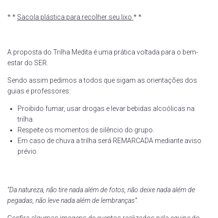
* *
Sacola plástica para recolher seu lixo
* *
A proposta do Trilha Medita é uma prática voltada para o bem-
estar do SER.
Sendo assim pedimos a todos que sigam as orientações dos
guias e professores.
Proibido fumar, usar drogas e levar bebidas alcoólicas na
trilha.
Respeite os momentos de silêncio do grupo.
Em caso de chuva a trilha será REMARCADA mediante aviso
prévio.
“Da natureza, não tire nada além de fotos, não deixe nada além de
pegadas, não leve nada além de lembranças”.
Confira algumas imagens de eventos realizados pela equipe do