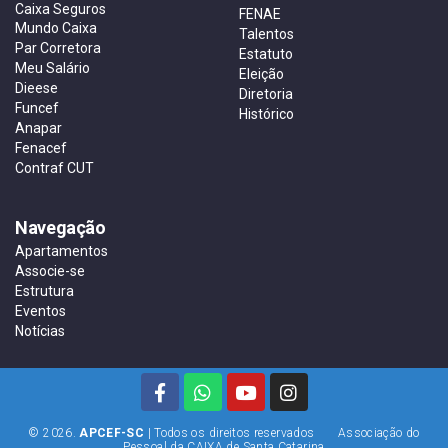
Caixa Seguros
FENAE
Mundo Caixa
Talentos
Par Corretora
Estatuto
Meu Salário
Eleição
Dieese
Diretoria
Funcef
Histórico
Anapar
Fenacef
Contraf CUT
Navegação
Apartamentos
Associe-se
Estrutura
Eventos
Notícias
© 2026.
APCEF-SC
| Todos os direitos reservados Associação do
Pessoal da CAIXA de Santa Catarina