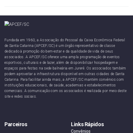
Fundada em 1960, a Associação do Pessoal da Caixa Econômica Federal
de Santa Catarina (APCEF/SC) é um órgão representativo de classe
dedicado à promoção do bem-estar e da qualidade de vida de seus
associados. A APCEF/SC oferece uma ampla programação de eventos
esportivos, culturais e de lazer, além de disponibilizar hospedagem e
espaços para festas na sede balneária em Jurerê. Os associados também
podem aproveitar a infraestrutura disponível em outras cidades de Santa
Catarina. Para facilitar ainda mais, a APCEF/SC mantém convênios com
instituições educacionais, de saúde, academias e estabelecimentos
comerciais. A comunicação com os associados é realizada por meio deste
site e redes sociais.
Parceiros
Links Rápidos
Convênios