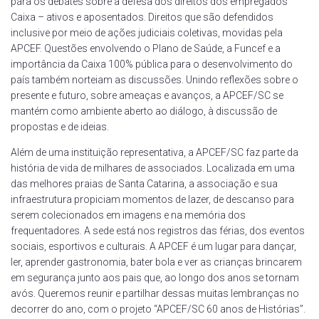
para os debates sobre a defesa dos direitos dos empregados
Caixa – ativos e aposentados. Direitos que são defendidos
inclusive por meio de ações judiciais coletivas, movidas pela
APCEF. Questões envolvendo o Plano de Saúde, a Funcef e a
importância da Caixa 100% pública para o desenvolvimento do
país também norteiam as discussões. Unindo reflexões sobre o
presente e futuro, sobre ameaças e avanços, a APCEF/SC se
mantém como ambiente aberto ao diálogo, à discussão de
propostas e de ideias.
Além de uma instituição representativa, a APCEF/SC faz parte da
história de vida de milhares de associados. Localizada em uma
das melhores praias de Santa Catarina, a associação e sua
infraestrutura propiciam momentos de lazer, de descanso para
serem colecionados em imagens e na memória dos
frequentadores. A sede está nos registros das férias, dos eventos
sociais, esportivos e culturais. A APCEF é um lugar para dançar,
ler, aprender gastronomia, bater bola e ver as crianças brincarem
em segurança junto aos pais que, ao longo dos anos se tornam
avós. Queremos reunir e partilhar dessas muitas lembranças no
decorrer do ano, com o projeto “APCEF/SC 60 anos de Histórias”.