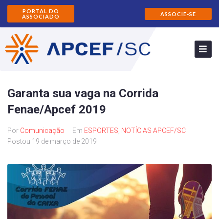
PORTAL DO
ASSOCIE-SE
ASSOCIADO
Garanta sua vaga na Corrida
Fenae/Apcef 2019
Por
Comunicação
Em
ESPORTES
,
NOTÍCIAS APCEF/SC
Postou
19 de março de 2019