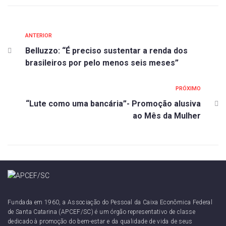
ANTERIOR
Belluzzo: “É preciso sustentar a renda dos
brasileiros por pelo menos seis meses”
PRÓXIMO
“Lute como uma bancária”- Promoção alusiva
ao Mês da Mulher
Fundada em 1960, a Associação do Pessoal da Caixa Econômica Federal
de Santa Catarina (APCEF/SC) é um órgão representativo de classe
dedicado à promoção do bem-estar e da qualidade de vida de seus