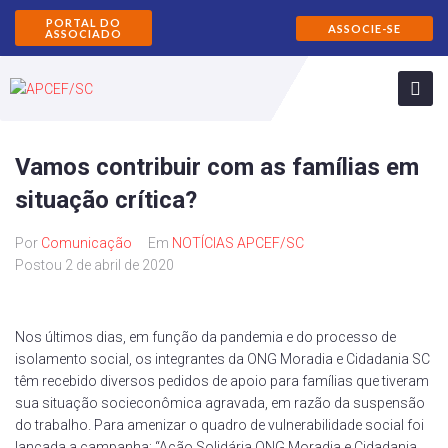
PORTAL DO
ASSOCIE-SE
ASSOCIADO
Vamos contribuir com as famílias em
situação crítica?
Por
Comunicação
Em
NOTÍCIAS APCEF/SC
Postou
2 de abril de 2020
Nos últimos dias, em função da pandemia e do processo de
isolamento social, os integrantes da ONG Moradia e Cidadania SC
têm recebido diversos pedidos de apoio para famílias que tiveram
sua situação socieconômica agravada, em razão da suspensão
do trabalho. Para amenizar o quadro de vulnerabilidade social foi
lançada a campanha: “Ação Solidária ONG Moradia e Cidadania