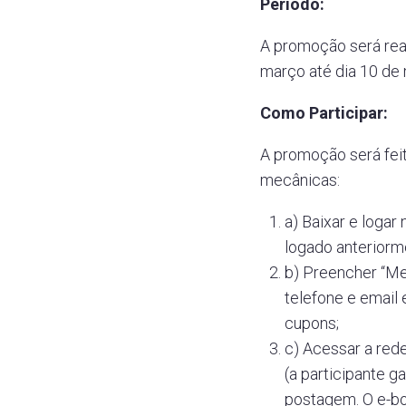
Período:
A promoção será rea
março até dia 10 de 
Como Participar:
A promoção será fei
mecânicas:
a) Baixar e loga
logado anteriorm
b) Preencher “Me
telefone e email
cupons;
c) Acessar a red
(a participante g
postagem. O e-bo