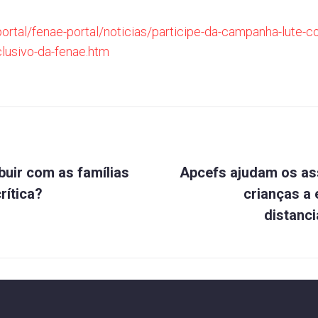
/portal/fenae-portal/noticias/participe-da-campanha-lute-
lusivo-da-fenae.htm
Próximo
ão
uir com as famílias
Apcefs ajudam os as
rítica?
crianças a
distanc