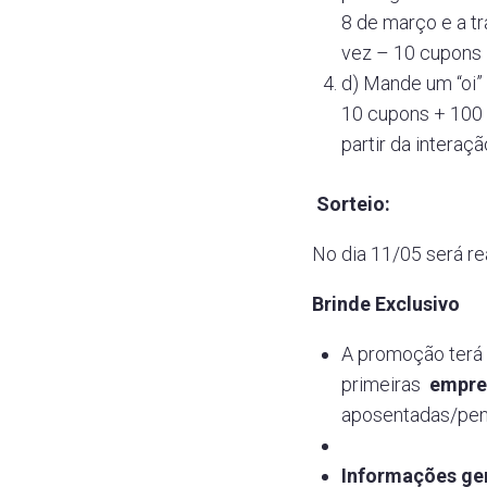
8 de março e a tr
vez – 10 cupons
d) Mande um “oi”
10 cupons + 100 
partir da interaçã
Sorteio:
No dia 11/05 será re
Brinde Exclusivo
A promoção terá 
primeiras
empre
aposentadas/pens
Informações ger