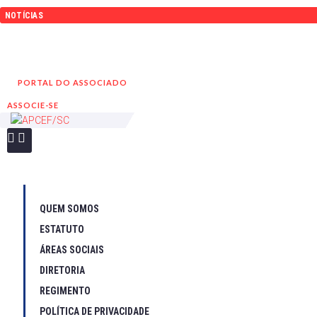
Ir
NOTÍCIAS
para
Convênio FarmaSESI
o
Amanhã é dia de Meu Ideal – Florianópolis 2026!
conteúdo
PORTAL DO ASSOCIADO
ASSOCIE-SE
QUEM SOMOS
ESTATUTO
ÁREAS SOCIAIS
DIRETORIA
REGIMENTO
POLÍTICA DE PRIVACIDADE