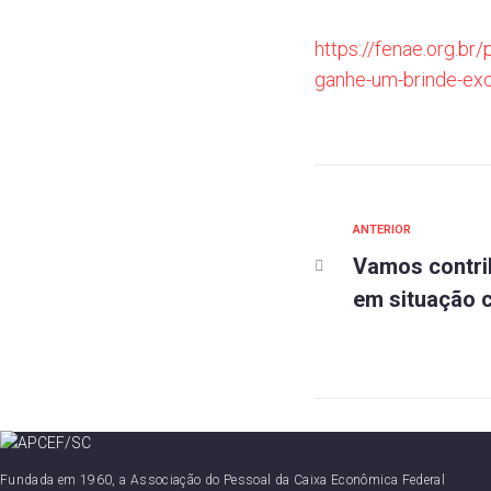
https://fenae.org.br
ganhe-um-brinde-exc
Anterior
ANTERIOR
Navegaç
Vamos contrib
de
em situação c
Post
Fundada em 1960, a Associação do Pessoal da Caixa Econômica Federal