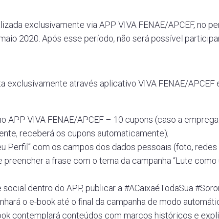
lizada exclusivamente via APP VIVA FENAE/APCEF, no per
maio 2020. Após esse período, não será possível participar
ta exclusivamente através aplicativo VIVA FENAE/APCEF e
r no APP VIVA FENAE/APCEF – 10 cupons (caso a empregad
ente, receberá os cupons automaticamente);
u Perfil” com os campos dos dados pessoais (foto, redes 
 e preencher a frase com o tema da campanha “Lute como 
e social dentro do APP, publicar a #ACaixaéTodaSua #Soror
anhará o e-book até o final da campanha de modo automáti
ok contemplará conteúdos com marcos históricos e expli