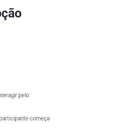
oção
teragir pelo
 participante começa