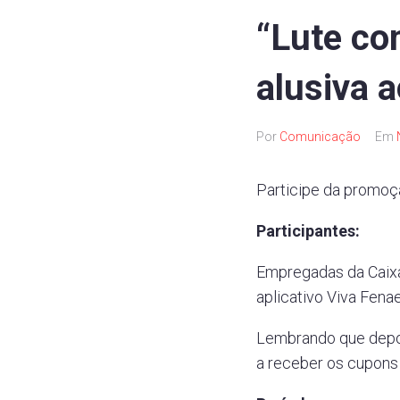
“Lute co
alusiva 
Por
Comunicação
Em
Participe da promoç
Participantes:
Empregadas da Caixa 
aplicativo Viva Fen
Lembrando que depoi
a receber os cupons