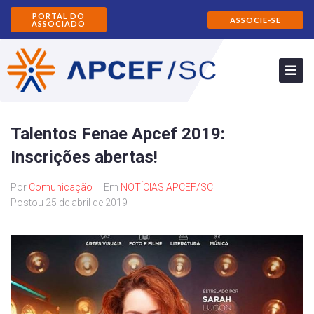
PORTAL DO
ASSOCIE-SE
ASSOCIADO
Talentos Fenae Apcef 2019:
Inscrições abertas!
Por
Comunicação
Em
NOTÍCIAS APCEF/SC
Postou
25 de abril de 2019