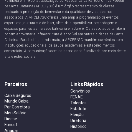
Fundada em 1960, a Associação do Pessoal da Caixa Econômica Federal
de Santa Catarina (APCEF/SC) é um órgão representativo de classe
dedicado à promoção do bem-estar e da qualidade de vida de seus
associados. A APCEF/SC oferece uma ampla programação de eventos
esportivos, culturais e de lazer, além de disponibilizar hospedagem e
espaços para festas na sede balneária em Jurerê. Os associados também
podem aproveitar a infraestrutura disponível em outras cidades de Santa
Catarina. Para facilitar ainda mais, a APCEF/SC mantém convênios com
instituições educacionais, de saúde, academias e estabelecimentos
comerciais. A comunicação com os associados é realizada por meio deste
site e redes sociais.
Parceiros
Links Rápidos
Convênios
Caixa Seguros
FENAE
Mundo Caixa
Talentos
Par Corretora
Estatuto
Meu Salário
Eleição
Dieese
Diretoria
Funcef
Histórico
Anapar