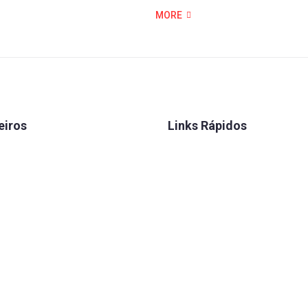
MORE
eiros
Links Rápidos
 Seguros
Convênios
 Caixa
FENAE
rretora
Talentos
lário
Estatuto
Eleição
f
Diretoria
r
Histórico