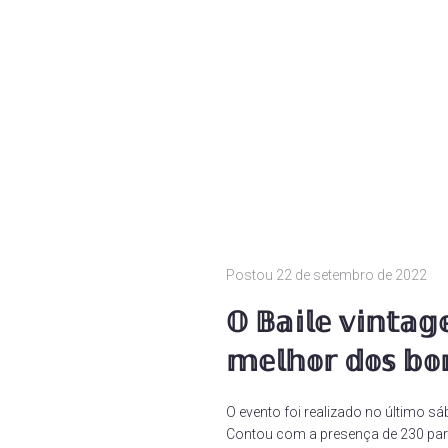
Postou
22 de setembro de 2022
𝕆 𝔹𝕒𝕚𝕝𝕖 𝕧𝕚𝕟𝕥𝕒𝕘
𝕞𝕖𝕝𝕙𝕠𝕣 𝕕𝕠𝕤 𝕓𝕠
O evento foi realizado no último 
Contou com a presença de 230 parti