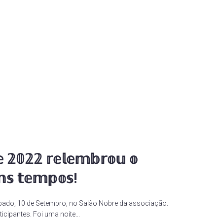
𝕖 𝟚𝟘𝟚𝟚 𝕣𝕖𝕝𝕖𝕞𝕓𝕣𝕠𝕦 𝕠
𝕟𝕤 𝕥𝕖𝕞𝕡𝕠𝕤!
sábado, 10 de Setembro, no Salão Nobre da associação.
cipantes. Foi uma noite...