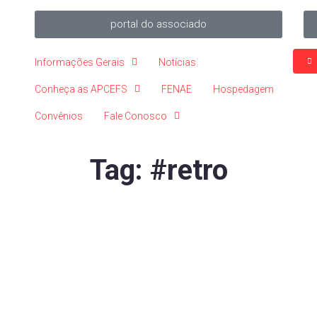
portal do associado
Informações Gerais
Notícias
Conheça as APCEFS
FENAE
Hospedagem
Convênios
Fale Conosco
Tag:
#retro