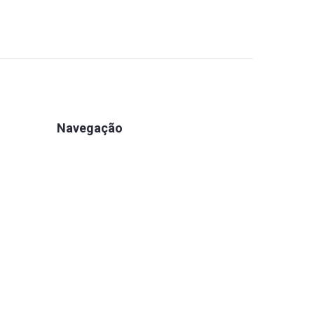
Navegação
Apartamentos
Associe-se
Estrutura
Eventos
Notícias