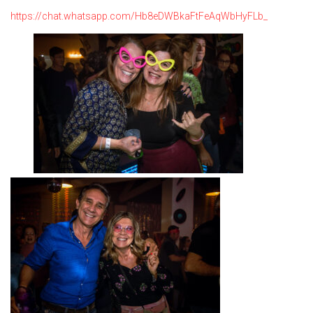
https://chat.whatsapp.com/Hb8eDWBkaFtFeAqWbHyFLb_