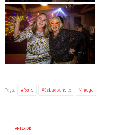
Tags:
#retro
#sabadoanoite
Vintage
ANTERIOR