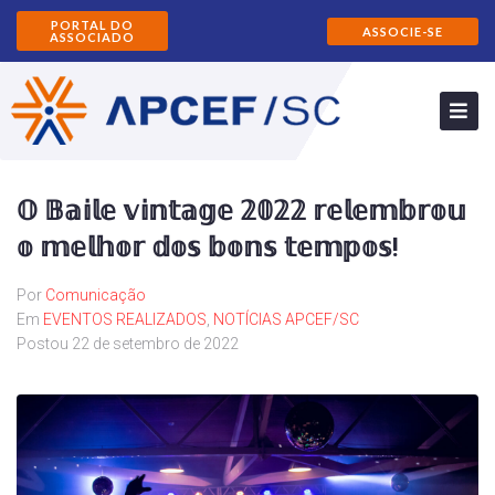
PORTAL DO
ASSOCIE-SE
ASSOCIADO
𝕆 𝔹𝕒𝕚𝕝𝕖 𝕧𝕚𝕟𝕥𝕒𝕘𝕖 𝟚𝟘𝟚𝟚 𝕣𝕖𝕝𝕖𝕞𝕓𝕣𝕠𝕦
𝕠 𝕞𝕖𝕝𝕙𝕠𝕣 𝕕𝕠𝕤 𝕓𝕠𝕟𝕤 𝕥𝕖𝕞𝕡𝕠𝕤!
Por
Comunicação
Em
EVENTOS REALIZADOS
,
NOTÍCIAS APCEF/SC
Postou
22 de setembro de 2022