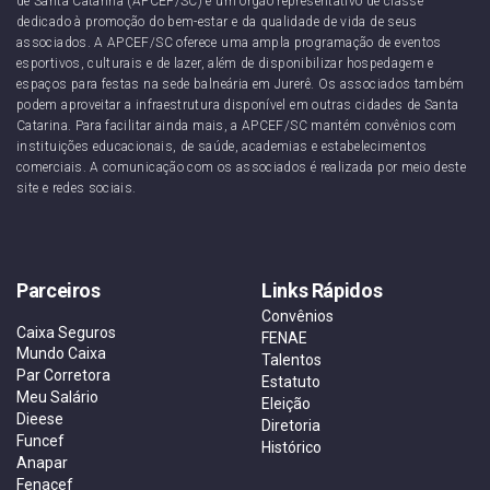
de Santa Catarina (APCEF/SC) é um órgão representativo de classe
dedicado à promoção do bem-estar e da qualidade de vida de seus
associados. A APCEF/SC oferece uma ampla programação de eventos
esportivos, culturais e de lazer, além de disponibilizar hospedagem e
espaços para festas na sede balneária em Jurerê. Os associados também
podem aproveitar a infraestrutura disponível em outras cidades de Santa
Catarina. Para facilitar ainda mais, a APCEF/SC mantém convênios com
instituições educacionais, de saúde, academias e estabelecimentos
comerciais. A comunicação com os associados é realizada por meio deste
site e redes sociais.
Parceiros
Links Rápidos
Convênios
Caixa Seguros
FENAE
Mundo Caixa
Talentos
Par Corretora
Estatuto
Meu Salário
Eleição
Dieese
Diretoria
Funcef
Histórico
Anapar
Fenacef