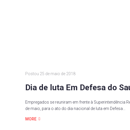
Postou
25 de maio de 2018
Dia de luta Em Defesa do Sa
Empregados se reuniram em frente à Superintendência Reg
de maio, para o ato do dia nacional de luta em Defesa...
MORE