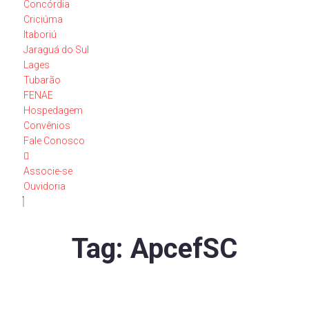
Concórdia
Criciúma
Itaboriú
Jaraguá do Sul
Lages
Tubarão
FENAE
Hospedagem
Convênios
Fale Conosco
Associe-se
Ouvidoria
Tag:
ApcefSC