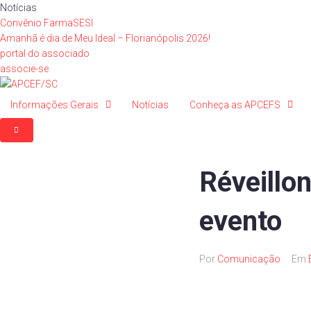
Ir
Notícias
para
Convênio FarmaSESI
o
Amanhã é dia de Meu Ideal – Florianópolis 2026!
conteúdo
portal do associado
associe-se
Informações Gerais
Notícias
Conheça as APCEFS
Réveillo
evento
Por
Comunicação
Em