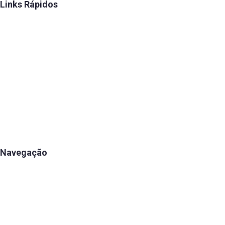
Links Rápidos
Convênios
FENAE
Talentos
Estatuto
Eleição
Diretoria
Histórico
Navegação
Apartamentos
Associe-se
Estrutura