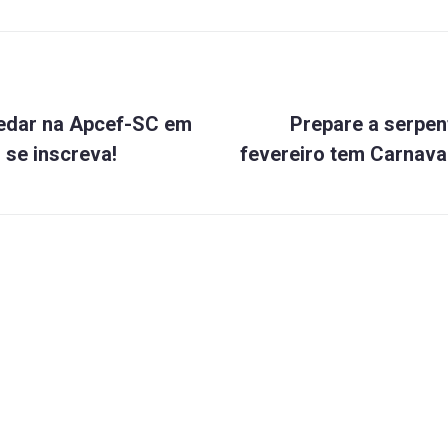
Próximo
ão
edar na Apcef-SC em
Prepare a serpent
 se inscreva!
fevereiro tem Carnava
ral
s
mbém
ta
om