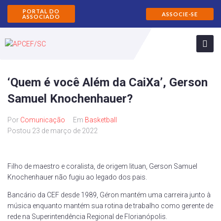
PORTAL DO
ASSOCIE-SE
ASSOCIADO
‘Quem é você Além da CaiXa’, Gerson
Samuel Knochenhauer?
Por
Comunicação
Em
Basketball
Postou
23 de março de 2022
Filho de maestro e coralista, de origem lituan, Gerson Samuel
Knochenhauer não fugiu ao legado dos pais.
Bancário da CEF desde 1989, Géron mantém uma carreira junto à
música enquanto mantém sua rotina de trabalho como gerente de
rede na Superintendência Regional de Florianópolis.