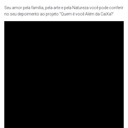
Seu amor pela família, pela arte e pela Natureza você pode conferir
no seu depoimento ao projeto “Quem é você Além da CaiXa?’