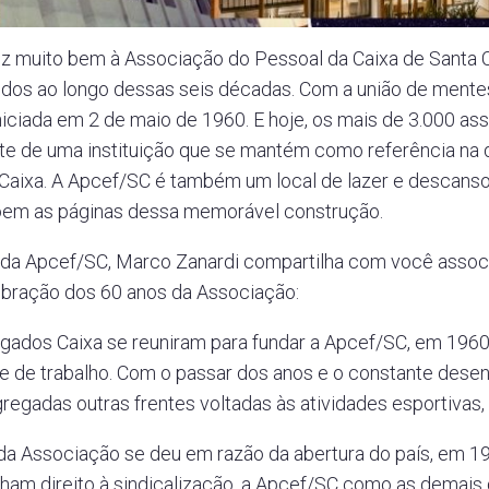
ez muito bem à Associação do Pessoal da Caixa de Santa C
idos ao longo dessas seis décadas. Com a união de ment
 iniciada em 2 de maio de 1960. E hoje, os mais de 3.000 
rte de uma instituição que se mantém como referência na 
aixa. A Apcef/SC é também um local de lazer e descanso 
em as páginas dessa memorável construção.
e da Apcef/SC, Marco Zanardi compartilha com você assoc
bração dos 60 anos da Associação:
ados Caixa se reuniram para fundar a Apcef/SC, em 1960,
 e de trabalho. Com o passar dos anos e o constante dese
egadas outras frentes voltadas às atividades esportivas, c
 da Associação se deu em razão da abertura do país, em 
ham direito à sindicalização, a Apcef/SC como as demais d