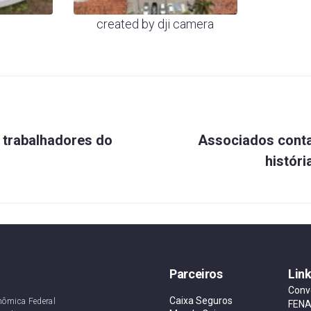
created by dji camera
 trabalhadores do
Associados cont
histór
Parceiros
Lin
Conv
Caixa Seguros
nômica Federal
FEN