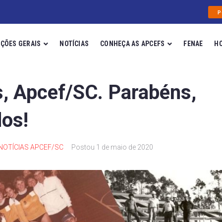
P
ÇÕES GERAIS
NOTÍCIAS
CONHEÇA AS APCEFS
FENAE
H
, Apcef/SC. Parabéns,
os!
NOTÍCIAS APCEF/SC
Postou
1 de maio de 2020