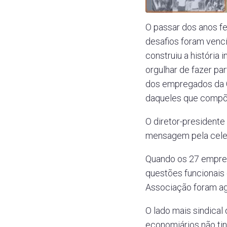
O passar dos anos f
desafios foram venc
construiu a história
orgulhar de fazer pa
dos empregados da C
daqueles que compõ
O diretor-president
mensagem pela cele
Quando os 27 empreg
questões funcionais
Associação foram agr
O lado mais sindical
economiários não tin