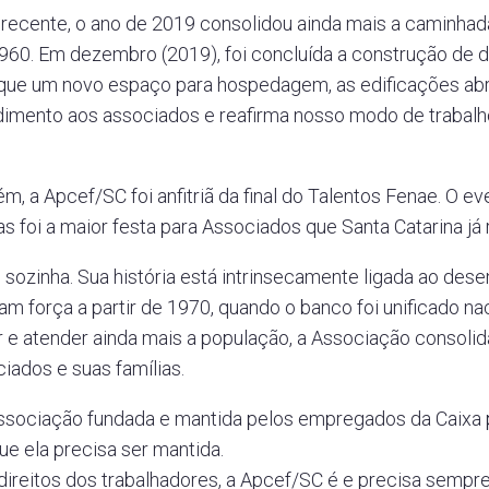
 recente, o ano de 2019 consolidou ainda mais a caminha
960. Em dezembro (2019), foi concluída a construção de d
 que um novo espaço para hospedagem, as edificações a
dimento aos associados e reafirma nosso modo de trabalho
 a Apcef/SC foi anfitriã da final do Talentos Fenae. O ev
 foi a maior festa para Associados que Santa Catarina já r
sozinha. Sua história está intrinsecamente ligada ao des
m força a partir de 1970, quando o banco foi unificado n
 e atender ainda mais a população, a Associação consolid
ciados e suas famílias.
ssociação fundada e mantida pelos empregados da Caixa
ue ela precisa ser mantida.
direitos dos trabalhadores, a Apcef/SC é e precisa sempr