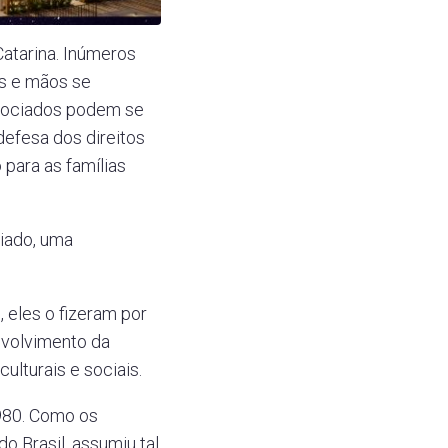
atarina. Inúmeros
es e mãos se
associados podem se
defesa dos direitos
para as famílias
iado, uma
 eles o fizeram por
nvolvimento da
ulturais e sociais.
1980. Como os
o Brasil, assumiu tal