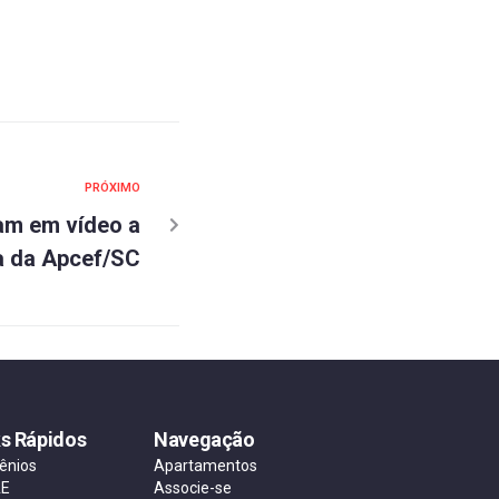
PRÓXIMO
am em vídeo a
ia da Apcef/SC
ks Rápidos
Navegação
ênios
Apartamentos
AE
Associe-se