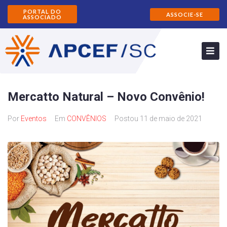
PORTAL DO
ASSOCIE-SE
ASSOCIADO
Mercatto Natural – Novo Convênio!
Por
Eventos
Em
CONVÊNIOS
Postou
11 de maio de 2021