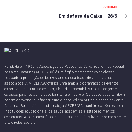
PRÓXIMO
Em defesa da Caixa – 26/5
Fundada em 1960, a Associação do Pessoal da Caixa Econômica Federal
de Santa Catarina (APCEF/SC) é um órgão representativo de classe
dedicado à promoção do bem-estar e da qualidade de vida de seus
associados. A APCEF/SC oferece uma ampla programação de eventos
esportivos, culturais e de lazer, além de disponibilizar hospedagem e
espaços para festas na sede balneária em Jurerê. Os associados também
podem aproveitar a infraestrutura disponível em outras cidades de Santa
Catarina. Para facilitar ainda mais, a APCEF/SC mantém convênios com
instituições educacionais, de saúde, academias e estabelecimentos
comerciais. A comunicação com os associados é realizada por meio deste
site e redes sociais.