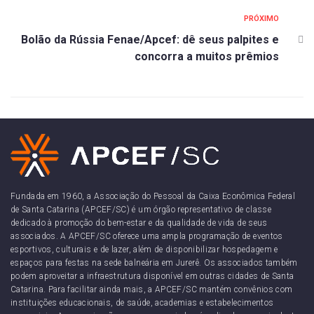
PRÓXIMO
Bolão da Rússia Fenae/Apcef: dê seus palpites e
concorra a muitos prêmios
Fundada em 1960, a Associação do Pessoal da Caixa Econômica Federal
de Santa Catarina (APCEF/SC) é um órgão representativo de classe
dedicado à promoção do bem-estar e da qualidade de vida de seus
associados. A APCEF/SC oferece uma ampla programação de eventos
esportivos, culturais e de lazer, além de disponibilizar hospedagem e
espaços para festas na sede balneária em Jurerê. Os associados também
podem aproveitar a infraestrutura disponível em outras cidades de Santa
Catarina. Para facilitar ainda mais, a APCEF/SC mantém convênios com
instituições educacionais, de saúde, academias e estabelecimentos