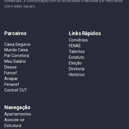
comerciais. A comunicação com os associados é realizada por meio deste
site e redes sociais.
Parceiros
Links Rápidos
Convênios
Caixa Seguros
FENAE
Mundo Caixa
Talentos
Par Corretora
Estatuto
Meu Salário
Eleição
Dieese
Diretoria
Funcef
Histórico
Anapar
Fenacef
Contraf CUT
Navegação
Apartamentos
Associe-se
Estrutura