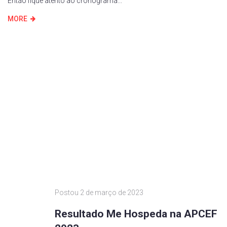
Então fique atento ao cronograma...
MORE
Postou
2 de março de 2023
Resultado Me Hospeda na APCEF