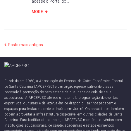
acesse o Portal do...
MORE
Posts mais antigos
Fundada em 1960, a Associação do Pessoal da Caixa Econômica Federal
de Santa Catarina (APCEF/SC) é um órgão representativo de classe
dedicado à promoção do bem-estar e da qualidade de vida de seus
associados. A APCEF/SC oferece uma ampla programação de eventos
esportivos, culturais e de lazer, além de disponibilizar hospedagem e
espaços para festas na sede balneária em Jurerê. Os associados também
podem aproveitar a infraestrutura disponível em outras cidades de Santa
Catarina. Para facilitar ainda mais, a APCEF/SC mantém convênios com
instituições educacionais, de saúde, academias e estabelecimentos
comerciais. A comunicação com os associados é realizada por meio deste