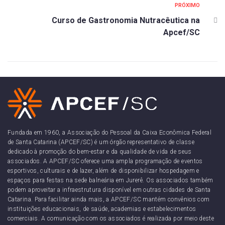
PRÓXIMO
Curso de Gastronomia Nutracêutica na
Apcef/SC
Fundada em 1960, a Associação do Pessoal da Caixa Econômica Federal
de Santa Catarina (APCEF/SC) é um órgão representativo de classe
dedicado à promoção do bem-estar e da qualidade de vida de seus
associados. A APCEF/SC oferece uma ampla programação de eventos
esportivos, culturais e de lazer, além de disponibilizar hospedagem e
espaços para festas na sede balneária em Jurerê. Os associados também
podem aproveitar a infraestrutura disponível em outras cidades de Santa
Catarina. Para facilitar ainda mais, a APCEF/SC mantém convênios com
instituições educacionais, de saúde, academias e estabelecimentos
comerciais. A comunicação com os associados é realizada por meio deste