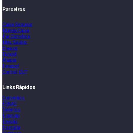
Parceiros
Caixa Seguros
Mundo Caixa
Par Corretora
Meu Salário
Dieese
Funcef
Anapar
Fenacef
Contraf CUT
Links Rápidos
Convênios
FENAE
Talentos
Estatuto
Eleição
Diretoria