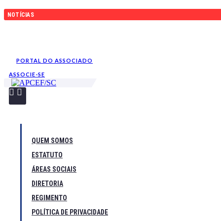
Ir
NOTÍCIAS
para
o
Convênio FarmaSESI
conteúdo
Amanhã é dia de Meu Ideal – Florianópolis 2026!
PORTAL DO ASSOCIADO
ASSOCIE-SE
QUEM SOMOS
ESTATUTO
ÁREAS SOCIAIS
DIRETORIA
REGIMENTO
POLÍTICA DE PRIVACIDADE