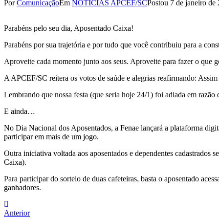
Por
Comunicação
Em
NOTÍCIAS APCEF/SC
Postou
7 de janeiro de
Parabéns pelo seu dia, Aposentado Caixa!
Parabéns por sua trajetória e por tudo que você contribuiu para a const
Aproveite cada momento junto aos seus. Aproveite para fazer o que g
A APCEF/SC reitera os votos de saúde e alegrias reafirmando: Assim
Lembrando que nossa festa (que seria hoje 24/1) foi adiada em razão
E ainda…
No Dia Nacional dos Aposentados, a Fenae lançará a plataforma digita
participar em mais de um jogo.
Outra iniciativa voltada aos aposentados e dependentes cadastrados 
Caixa).
Para participar do sorteio de duas cafeteiras, basta o aposentado aces
ganhadores.
Navegação
Anterior
Anterior
de