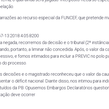
elação.
rrazões ao recurso especial da FUNCEF, que pretende maj
7-13.2018.4.05.8200
a negada, recorremos da decisão e o tribunal (2ª instânci
ando, portanto, a liminar não concedida. Após, o valor da c
essivo, e fomos intimados para incluir a PREVIC no polo 
o do processo.
 decisões e o magistrado reconheceu que o valor da cau
ntar o déficit nacional. Diante disso, nos intimou para in
tuídos da PB. Opusemos Embargos Declaratórios question
ização deve ocorrer