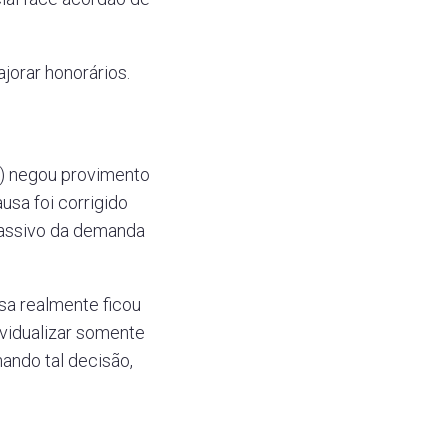
orar honorários.
a) negou provimento
ausa foi corrigido
passivo da demanda
sa realmente ficou
dividualizar somente
ando tal decisão,