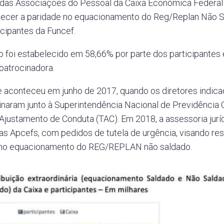
das Associações do Pessoal da Caixa Econômica Federal (
lecer a paridade no equacionamento do Reg/Replan Não Sa
icipantes da Funcef.
o foi estabelecido em 58,66% por parte dos participantes e
patrocinadora.
e aconteceu em junho de 2017, quando os diretores indica
ssinaram junto à Superintendência Nacional de Previdênci
Ajustamento de Conduta (TAC). Em 2018, a assessoria jurí
das Apcefs, com pedidos de tutela de urgência, visando re
e no equacionamento do REG/REPLAN não saldado.