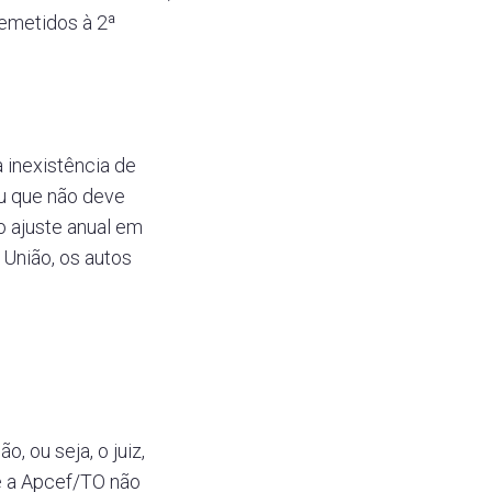
remetidos à 2ª
 inexistência de
eu que não deve
o ajuste anual em
União, os autos
, ou seja, o juiz,
e a Apcef/TO não