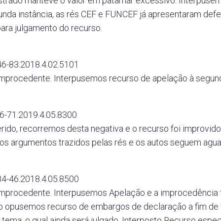
strado manteve o valor em patamar excessivo. Interpuse
unda instância, as rés CEF e FUNCEF já apresentaram defe
ara julgamento do recurso.
6-83.2018.4.02.5101
improcedente. Interpusemos recurso de apelação à segund
6-71.2019.4.05.8300
erido, recorremos desta negativa e o recurso foi improvid
os argumentos trazidos pelas rés e os autos seguem agu
4-46.2018.4.05.8500
improcedente. Interpusemos Apelação e a improcedência f
o opusemos recurso de embargos de declaração a fim de 
 tema, o qual ainda será julgado. Interposto Recurso espe