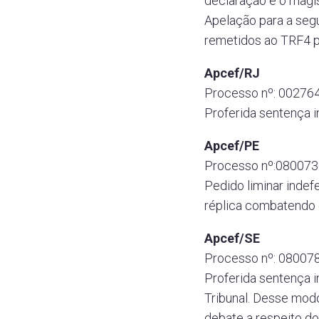
declaração e o magi
Apelação para a seg
remetidos ao TRF4 p
Apcef/RJ
Processo nº: 002764
Proferida sentença 
Apcef/PE
Processo nº:080073
Pedido liminar indef
réplica combatendo 
Apcef/SE
Processo nº: 080078
Proferida sentença 
Tribunal. Desse mod
debate a respeito do