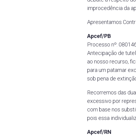
improcedência da ap
Apresentamos Contra
Apcef/PB
Processo nº: 080146
Antecipação de tutel
ao nosso recurso, fic
para um patamar exc
sob pena de extinçã
Recorremos das duas
excessivo por represe
com base nos substi
pois essa individual
Apcef/RN