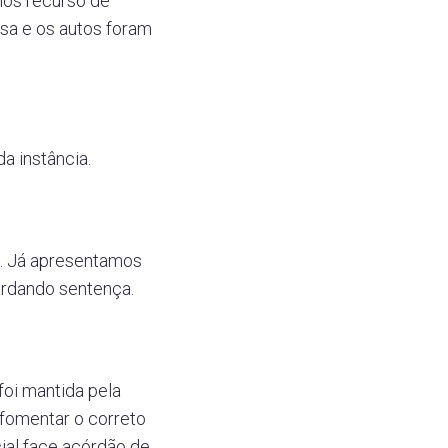
mos recurso de
sa e os autos foram
a instância.
o. Já apresentamos
ardando sentença.
oi mantida pela
fomentar o correto
cial face acórdão de