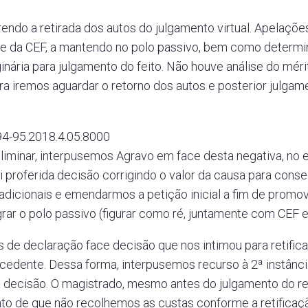
ndo a retirada dos autos do julgamento virtual. Apelaçõe
ade da CEF, a mantendo no polo passivo, bem como determi
iginária para julgamento do feito. Não houve análise do mé
ra iremos aguardar o retorno dos autos e posterior julgam
4-95.2018.4.05.8000
liminar, interpusemos Agravo em face desta negativa, no
oi proferida decisão corrigindo o valor da causa para co
adicionais e emendarmos a petição inicial a fim de promo
rar o polo passivo (figurar como ré, juntamente com CEF 
 declaração face decisão que nos intimou para retificar
ocedente. Dessa forma, interpusemos recurso à 2ª instânc
a decisão. O magistrado, mesmo antes do julgamento do rec
nto de que não recolhemos as custas conforme a retificaçã