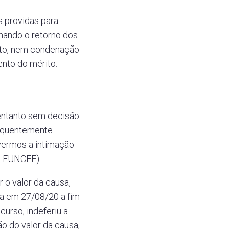
s providas para
nando o retorno dos
rito, nem condenação
ento do mérito.
 entanto sem decisão
nsequentemente
vermos a intimação
e FUNCEF).
 o valor da causa,
ia em 27/08/20 a fim
urso, indeferiu a
o do valor da causa,