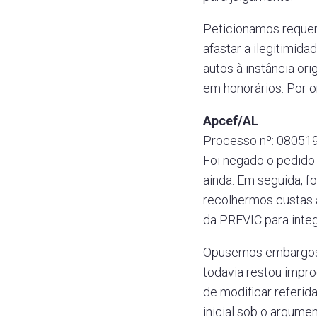
Peticionamos requere
afastar a ilegitimid
autos à instância or
em honorários. Por o
Apcef/AL
Processo nº: 080519
Foi negado o pedido 
ainda. Em seguida, f
recolhermos custas 
da PREVIC para integ
Opusemos embargos de
todavia restou impr
de modificar referid
inicial sob o argume