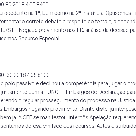
0-89.2018.4.05.8400
procedente na 1ª, bem como na 2ª instância. Opusemos 
fomentar o correto debate a respeito do tema e, a depend
TJ/STF. Negado provimento aos ED, análise da decisão pa
pusemos Recurso Especial.
0- 30.2018.4.05.8100
 do polo passivo e declinou a competência para julgar o pro
, juntamente com a FUNCEF, Embargos de Declaração par
uerendo o regular prosseguimento do processo na Justiça 
os Embargos negando provimento. Diante disto, já interp
m já. A CEF se manifestou, interpôs Apelação requeren
esentamos defesa em face dos recursos. Autos distribuído