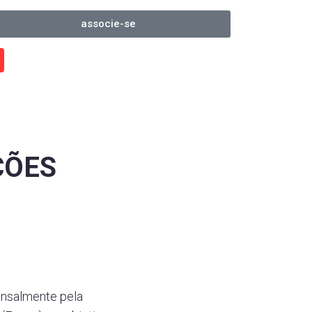
associe-se
ÇÕES
ensalmente pela