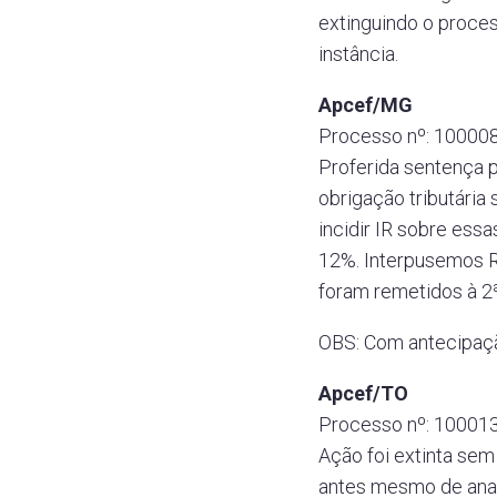
extinguindo o proce
instância.
Apcef/MG
Processo nº: 100008
Proferida sentença 
obrigação tributária
incidir IR sobre ess
12%. Interpusemos R
foram remetidos à 2ª
OBS: Com antecipaçã
Apcef/TO
Processo nº: 100013
Ação foi extinta sem 
antes mesmo de anal