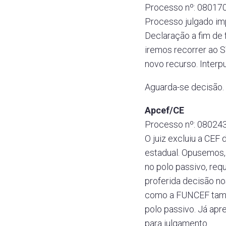
Processo nº: 080170
Processo julgado im
Declaração a fim de 
iremos recorrer ao S
novo recurso. Inter
Aguarda-se decisão.
Apcef/CE
Processo nº: 080243
O juiz excluiu a CEF
estadual. Opusemos
no polo passivo, req
proferida decisão n
como a FUNCEF també
polo passivo. Já apr
para julgamento.