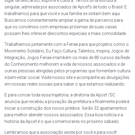
lugar de descanso, esporte e cultura. Temos uma estrutura
singular, admirada por associados de Apcef’s de todo o Brasil. E
trabalhamos para que você e sua família se sintam bem aqui.
Buscamos constantemente ampliar a gama de parceiros para
que os convênios com empresas próximas de suas casas
possam lhes oferecer descontos especiais e mais comodidade.
Trabalhamos juntamente com a Fenae para que projetos como o
Movimento Solidário, Eu Faço Cultura, Talentos, Inspira, Jogos de
Integração, Jogos Fenae e também os mais de 80 cursos da Rede
do Conhecimento melhorem a vida de nossos associados e de
outras pessoas atingidas pelos programas que fomentam cultura
e bem-estar social. Visite nosso site e acompanhe as divulgações
em nossas redes sociais para saber o que estamos realizando.
E para coroar toda essa trajetória, a diretoria da Apcef /SC
anuncia que recebeu a provação da prefeitura e finalmente poderá
iniciar a construção dos novos prédios. Serão 32 apartamentos
para melhor atender nossos associados. Essa boa notícia e a
história da Apcef é o que comemorares no próximo sábado.
Lembramos que a associação existe por você e para você!