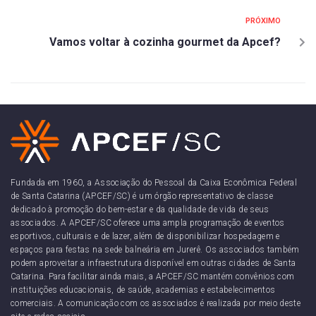
PRÓXIMO
Vamos voltar à cozinha gourmet da Apcef?
Fundada em 1960, a Associação do Pessoal da Caixa Econômica Federal
de Santa Catarina (APCEF/SC) é um órgão representativo de classe
dedicado à promoção do bem-estar e da qualidade de vida de seus
associados. A APCEF/SC oferece uma ampla programação de eventos
esportivos, culturais e de lazer, além de disponibilizar hospedagem e
espaços para festas na sede balneária em Jurerê. Os associados também
podem aproveitar a infraestrutura disponível em outras cidades de Santa
Catarina. Para facilitar ainda mais, a APCEF/SC mantém convênios com
instituições educacionais, de saúde, academias e estabelecimentos
comerciais. A comunicação com os associados é realizada por meio deste