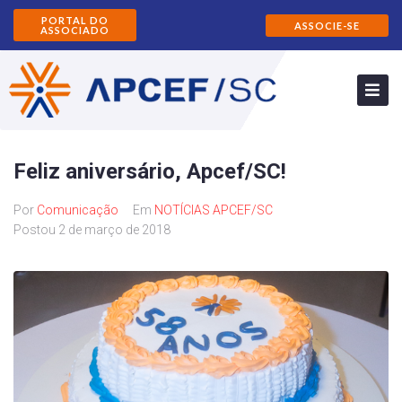
PORTAL DO
ASSOCIE-SE
ASSOCIADO
Feliz aniversário, Apcef/SC!
Por
Comunicação
Em
NOTÍCIAS APCEF/SC
Postou
2 de março de 2018