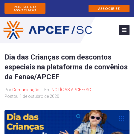
PORTAL DO
ASSOCIE-SE
ASSOCIADO
Dia das Crianças com descontos
especiais na plataforma de convênios
da Fenae/APCEF
Por
Comunicação
Em
NOTÍCIAS APCEF/SC
Postou
1 de outubro de 2020