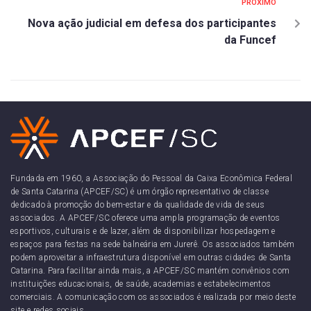
PRÓXIMO
Nova ação judicial em defesa dos participantes
da Funcef
Fundada em 1960, a Associação do Pessoal da Caixa Econômica Federal
de Santa Catarina (APCEF/SC) é um órgão representativo de classe
dedicado à promoção do bem-estar e da qualidade de vida de seus
associados. A APCEF/SC oferece uma ampla programação de eventos
esportivos, culturais e de lazer, além de disponibilizar hospedagem e
espaços para festas na sede balneária em Jurerê. Os associados também
podem aproveitar a infraestrutura disponível em outras cidades de Santa
Catarina. Para facilitar ainda mais, a APCEF/SC mantém convênios com
instituições educacionais, de saúde, academias e estabelecimentos
comerciais. A comunicação com os associados é realizada por meio deste
site e redes sociais.