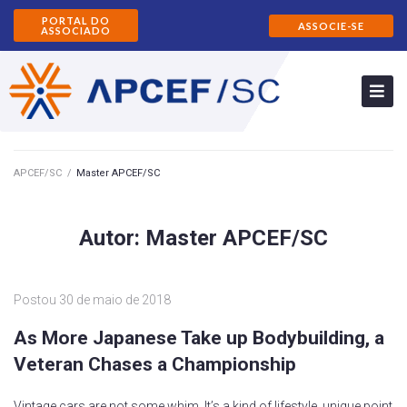
PORTAL DO
ASSOCIE-SE
ASSOCIADO
APCEF/SC
/
Master APCEF/SC
Autor:
Master APCEF/SC
Postou
30 de maio de 2018
As More Japanese Take up Bodybuilding, a
Veteran Chases a Championship
Vintage cars are not some whim. It’s a kind of lifestyle, unique point