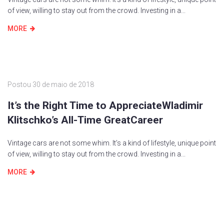
of view, willing to stay out from the crowd. Investing in a...
MORE
Postou
30 de maio de 2018
It’s the Right Time to AppreciateWladimir
Klitschko’s All-Time GreatCareer
Vintage cars are not some whim. It’s a kind of lifestyle, unique point
of view, willing to stay out from the crowd. Investing in a...
MORE