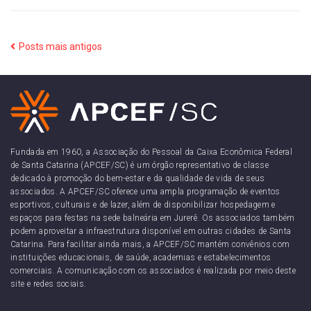
Posts mais antigos
Fundada em 1960, a Associação do Pessoal da Caixa Econômica Federal
de Santa Catarina (APCEF/SC) é um órgão representativo de classe
dedicado à promoção do bem-estar e da qualidade de vida de seus
associados. A APCEF/SC oferece uma ampla programação de eventos
esportivos, culturais e de lazer, além de disponibilizar hospedagem e
espaços para festas na sede balneária em Jurerê. Os associados também
podem aproveitar a infraestrutura disponível em outras cidades de Santa
Catarina. Para facilitar ainda mais, a APCEF/SC mantém convênios com
instituições educacionais, de saúde, academias e estabelecimentos
comerciais. A comunicação com os associados é realizada por meio deste
site e redes sociais.