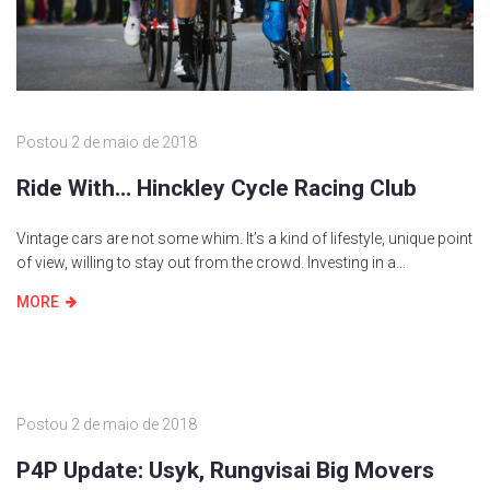
Postou
2 de maio de 2018
Ride With… Hinckley Cycle Racing Club
Vintage cars are not some whim. It’s a kind of lifestyle, unique point
of view, willing to stay out from the crowd. Investing in a...
MORE
Postou
2 de maio de 2018
P4P Update: Usyk, Rungvisai Big Movers