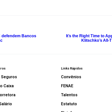
C defendem Bancos
It’s the Right Time to A
sc
Klitschko’s All-
iros
Links Rápidos
a Seguros
Convênios
o Caixa
FENAE
orretora
Talentos
alário
Estatuto