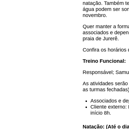
natação. Também ter
água podem ser soma
novembro.
Quer manter a forma
associados e depen
praia de Jurerê.
Confira os horários 
Treino Funcional:
Responsável; Samu
As atividades serão
as turmas fechadas
Associados e dep
Cliente externo
início 8h.
Natação: (Até o di