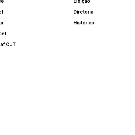
se
Eleição
ef
Diretoria
ar
Histórico
cef
raf CUT