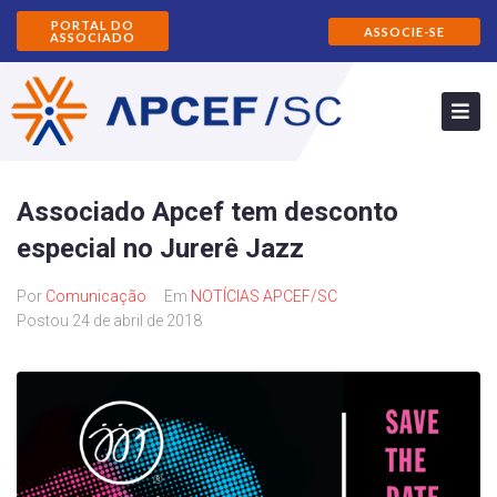
PORTAL DO
ASSOCIE-SE
ASSOCIADO
Associado Apcef tem desconto
especial no Jurerê Jazz
Por
Comunicação
Em
NOTÍCIAS APCEF/SC
Postou
24 de abril de 2018