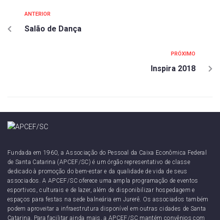
ANTERIOR
Salão de Dança
PRÓXIMO
Inspira 2018
Fundada em 1960, a Associação do Pessoal da Caixa Econômica Federal
de Santa Catarina (APCEF/SC) é um órgão representativo de classe
dedicado à promoção do bem-estar e da qualidade de vida de seus
associados. A APCEF/SC oferece uma ampla programação de eventos
esportivos, culturais e de lazer, além de disponibilizar hospedagem e
espaços para festas na sede balneária em Jurerê. Os associados também
podem aproveitar a infraestrutura disponível em outras cidades de Santa
Catarina. Para facilitar ainda mais, a APCEF/SC mantém convênios com