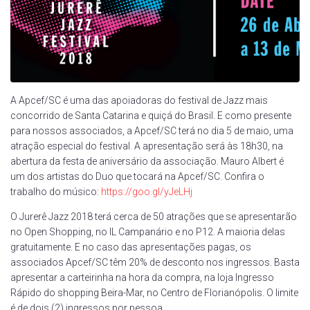
A Apcef/SC é uma das apoiadoras do festival de Jazz mais
concorrido de Santa Catarina e quiçá do Brasil. E como presente
para nossos associados, a Apcef/SC terá no dia 5 de maio, uma
atração especial do festival. A apresentação será às 18h30, na
abertura da festa de aniversário da associação. Mauro Albert é
um dos artistas do Duo que tocará na Apcef/SC. Confira o
trabalho do músico:
https://goo.gl/yJeLHj
O Jurerê Jazz 2018 terá cerca de 50 atrações que se apresentarão
no Open Shopping, no IL Campanário e no P12. A maioria delas
gratuitamente. E no caso das apresentações pagas, os
associados Apcef/SC têm 20% de desconto nos ingressos. Basta
apresentar a carteirinha na hora da compra, na loja Ingresso
Rápido do shopping Beira-Mar, no Centro de Florianópolis. O limite
é de dois (2) ingressos por pessoa.