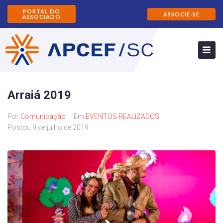
PORTAL DO
ASSOCIE-SE
ASSOCIADO
Arraiá 2019
Por
Comunicação
Em
EVENTOS REALIZADOS
Postou
9 de julho de 2019