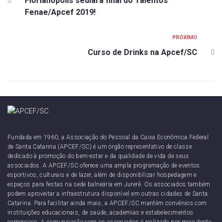
Florianópolis sediará final do Talentos
Fenae/Apcef 2019!
PRÓXIMO
Curso de Drinks na Apcef/SC
Fundada em 1960, a Associação do Pessoal da Caixa Econômica Federal
de Santa Catarina (APCEF/SC) é um órgão representativo de classe
dedicado à promoção do bem-estar e da qualidade de vida de seus
associados. A APCEF/SC oferece uma ampla programação de eventos
esportivos, culturais e de lazer, além de disponibilizar hospedagem e
espaços para festas na sede balneária em Jurerê. Os associados também
podem aproveitar a infraestrutura disponível em outras cidades de Santa
Catarina. Para facilitar ainda mais, a APCEF/SC mantém convênios com
instituições educacionais, de saúde, academias e estabelecimentos