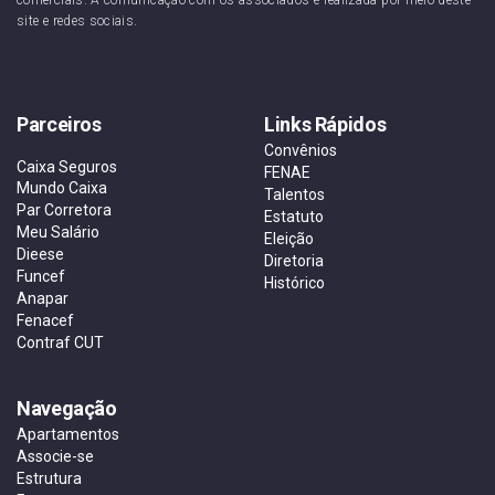
comerciais. A comunicação com os associados é realizada por meio deste
site e redes sociais.
Parceiros
Links Rápidos
Convênios
Caixa Seguros
FENAE
Mundo Caixa
Talentos
Par Corretora
Estatuto
Meu Salário
Eleição
Dieese
Diretoria
Funcef
Histórico
Anapar
Fenacef
Contraf CUT
Navegação
Apartamentos
Associe-se
Estrutura