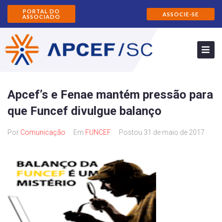
PORTAL DO
ASSOCIE-SE
ASSOCIADO
Apcef’s e Fenae mantém pressão para
que Funcef divulgue balanço
Por
Comunicação
Em
FUNCEF
Postou
31 de maio de 2017