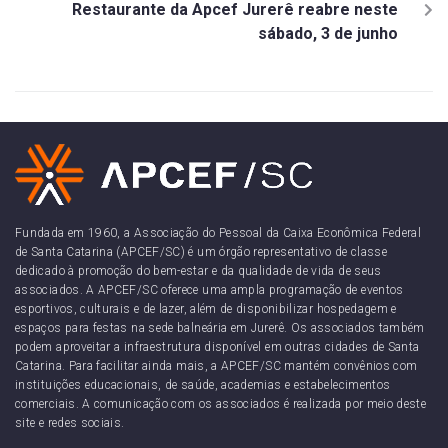
Restaurante da Apcef Jurerê reabre neste
sábado, 3 de junho
Fundada em 1960, a Associação do Pessoal da Caixa Econômica Federal
de Santa Catarina (APCEF/SC) é um órgão representativo de classe
dedicado à promoção do bem-estar e da qualidade de vida de seus
associados. A APCEF/SC oferece uma ampla programação de eventos
esportivos, culturais e de lazer, além de disponibilizar hospedagem e
espaços para festas na sede balneária em Jurerê. Os associados também
podem aproveitar a infraestrutura disponível em outras cidades de Santa
Catarina. Para facilitar ainda mais, a APCEF/SC mantém convênios com
instituições educacionais, de saúde, academias e estabelecimentos
comerciais. A comunicação com os associados é realizada por meio deste
site e redes sociais.