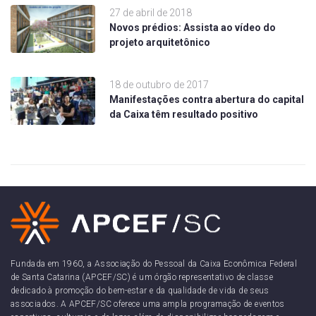
27 de abril de 2018
Novos prédios: Assista ao vídeo do
projeto arquitetônico
18 de outubro de 2017
Manifestações contra abertura do capital
da Caixa têm resultado positivo
Fundada em 1960, a Associação do Pessoal da Caixa Econômica Federal
de Santa Catarina (APCEF/SC) é um órgão representativo de classe
dedicado à promoção do bem-estar e da qualidade de vida de seus
associados. A APCEF/SC oferece uma ampla programação de eventos