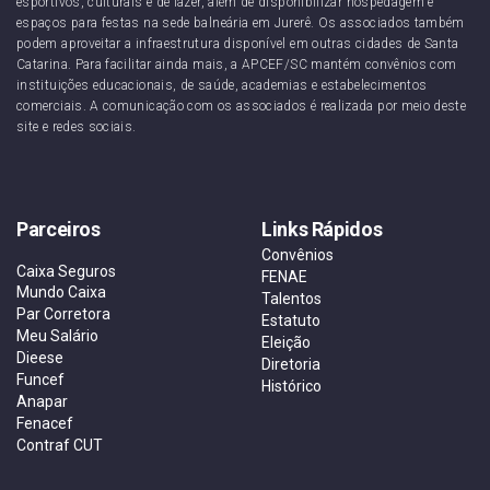
esportivos, culturais e de lazer, além de disponibilizar hospedagem e
espaços para festas na sede balneária em Jurerê. Os associados também
podem aproveitar a infraestrutura disponível em outras cidades de Santa
Catarina. Para facilitar ainda mais, a APCEF/SC mantém convênios com
instituições educacionais, de saúde, academias e estabelecimentos
comerciais. A comunicação com os associados é realizada por meio deste
site e redes sociais.
Parceiros
Links Rápidos
Convênios
Caixa Seguros
FENAE
Mundo Caixa
Talentos
Par Corretora
Estatuto
Meu Salário
Eleição
Dieese
Diretoria
Funcef
Histórico
Anapar
Fenacef
Contraf CUT