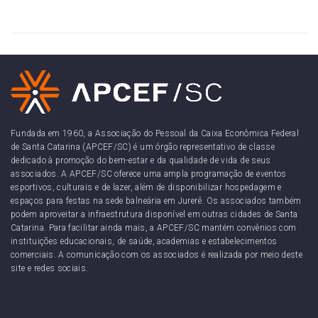
Fundada em 1960, a Associação do Pessoal da Caixa Econômica Federal
de Santa Catarina (APCEF/SC) é um órgão representativo de classe
dedicado à promoção do bem-estar e da qualidade de vida de seus
associados. A APCEF/SC oferece uma ampla programação de eventos
esportivos, culturais e de lazer, além de disponibilizar hospedagem e
espaços para festas na sede balneária em Jurerê. Os associados também
podem aproveitar a infraestrutura disponível em outras cidades de Santa
Catarina. Para facilitar ainda mais, a APCEF/SC mantém convênios com
instituições educacionais, de saúde, academias e estabelecimentos
comerciais. A comunicação com os associados é realizada por meio deste
site e redes sociais.