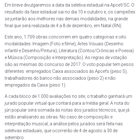
Em breve divulgaremos a data da seletiva estadual na Apcef/SC. O
resultado da fase estadual sai no dia 10 e outubro e, os campeões
se juntarão aos melhores nas demais modalidades, na grande
final que será realizada de 4 a 8 de dezembro, em Natal (RN).
Este ano, 1.709 obras concorrem em quatro categorias e oito
modalidades: Imagem (Foto e filme), Artes Visuais (Desenho
infantil e Desenho/Pintura), Literatura (Contos/Crônicas e Poesia)
e Música (Composição e Interpretação). As regras de votação
são as mesmas do concurso de 2017. O voto popular tem pesos
diferentes: empregados Caixa associados às Apcefs (peso 5),
trabalhadores do banco não associados (peso 2) e não
empregados da Caixa (peso 1).
A cada bloco de 1.000 avaliações no site, o trabalho ganhará um
jurado popular virtual que contará para a média geral. A nota do
júri popular será somada às notas dos jurados técnicos, que já
estão analisando as obras. No caso de composição e
interpretação musical, a análise pelos jurados será feita nas
seletivas estaduais, que ocorrerão de 4 de agosto a 30 de
setembro.