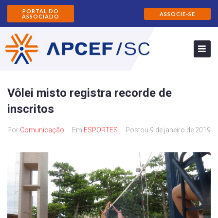
PORTAL DO
ASSOCIE-SE
ASSOCIADO
Vôlei misto registra recorde de
inscritos
Por
Comunicação
Em
ESPORTES
Postou
9 de janeiro de 2019