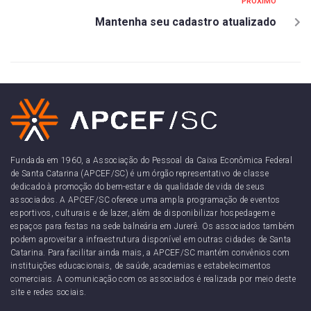
PRÓXIMO
Mantenha seu cadastro atualizado
Fundada em 1960, a Associação do Pessoal da Caixa Econômica Federal
de Santa Catarina (APCEF/SC) é um órgão representativo de classe
dedicado à promoção do bem-estar e da qualidade de vida de seus
associados. A APCEF/SC oferece uma ampla programação de eventos
esportivos, culturais e de lazer, além de disponibilizar hospedagem e
espaços para festas na sede balneária em Jurerê. Os associados também
podem aproveitar a infraestrutura disponível em outras cidades de Santa
Catarina. Para facilitar ainda mais, a APCEF/SC mantém convênios com
instituições educacionais, de saúde, academias e estabelecimentos
comerciais. A comunicação com os associados é realizada por meio deste
site e redes sociais.