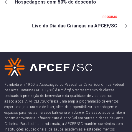
Hospedagens com 50% de desconto
PRÓXIMO
Live do Dia das Crianças na APCEF/SC
Fundada em 1960, a Associação do Pessoal da Caixa Econômica Federal
de Santa Catarina (APCEF/SC) é um órgão representativo de classe
dedicado à promoção do bem-estar e da qualidade de vida de seus
associados. A APCEF/SC oferece uma ampla programação de eventos
esportivos, culturais e de lazer, além de disponibilizar hospedagem e
espaços para festas na sede balneária em Jurerê. Os associados também
podem aproveitar a infraestrutura disponível em outras cidades de Santa
Catarina. Para facilitar ainda mais, a APCEF/SC mantém convênios com
instituições educacionais, de saúde, academias e estabelecimentos