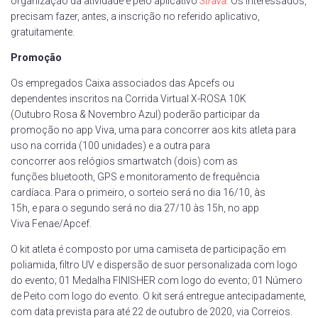
organização da atividade e pelo aplicativo
Strava
.
Os interessados,
precisam fazer, antes, a inscrição no referido aplicativo,
gratuitamente.
Promoção
Os empregados Caixa associados das Apcefs ou
dependentes inscritos na Corrida Virtual X-ROSA 10K
(Outubro Rosa & Novembro Azul) poderão participar da
promoção no app Viva, uma para concorrer aos kits atleta para
uso na corrida (100 unidades) e a outra para
concorrer aos relógios smartwatch (dois) com as
funções bluetooth, GPS e monitoramento de frequência
cardíaca. Para o primeiro, o sorteio será no dia 16/10, às
15h, e para o segundo será no dia 27/10 às 15h, no app
Viva Fenae/Apcef.
O kit atleta é composto por uma camiseta de participação em
poliamida, filtro UV e dispersão de suor personalizada com logo
do evento; 01 Medalha FINISHER com logo do evento; 01 Número
de Peito com logo do evento. O kit será entregue antecipadamente,
com data prevista para até 22 de outubro de 2020, via Correios.