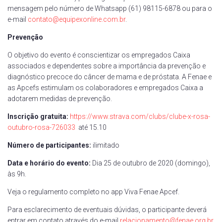
mensagem pelo número de Whatsapp (61) 98115-6878 ou para o
e-mail
contato@equipexonline.com.br
.
Prevenção
O objetivo do evento é conscientizar os empregados Caixa
associados e dependentes sobre a importância da prevenção e
diagnóstico precoce do câncer de mama e de próstata. A Fenae e
as Apcefs estimulam os colaboradores e empregados Caixa a
adotarem medidas de prevenção.
Inscrição gratuita:
https://www.strava.com/clubs/clube-x-rosa-
outubro-rosa-726033
até 15.10
Número de participantes:
ilimitado
Data e horário do evento:
Dia 25 de outubro de 2020 (domingo),
às 9h.
Veja o regulamento completo no app Viva Fenae Apcef.
Para esclarecimento de eventuais dúvidas, o participante deverá
entrar em contato através do e-mail
relacionamento@fenae.org.br
.