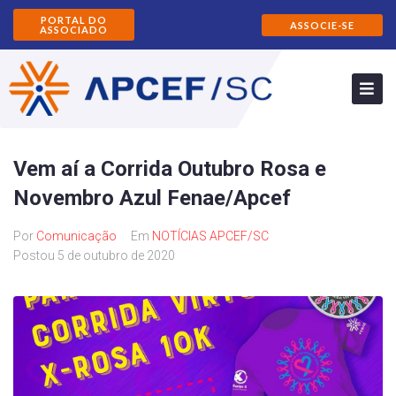
PORTAL DO
ASSOCIE-SE
ASSOCIADO
Vem aí a Corrida Outubro Rosa e
Novembro Azul Fenae/Apcef
Por
Comunicação
Em
NOTÍCIAS APCEF/SC
Postou
5 de outubro de 2020