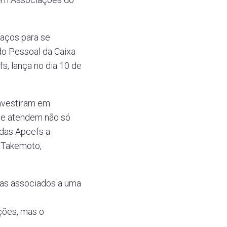
paços para se
do Pessoal da Caixa
, lança no dia 10 de
investiram em
ue atendem não só
das Apcefs a
o Takemoto,
tas associados a uma
ações, mas o