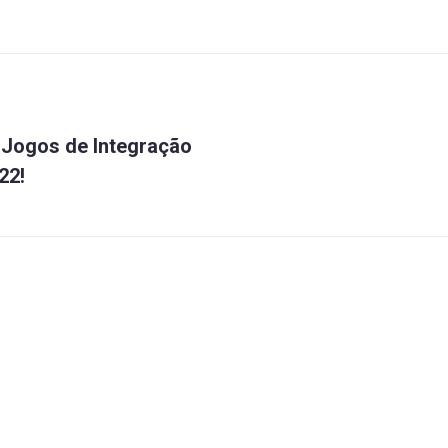
Próximo
ão
 Jogos de Integração
22!
ral
s
mbém
ta