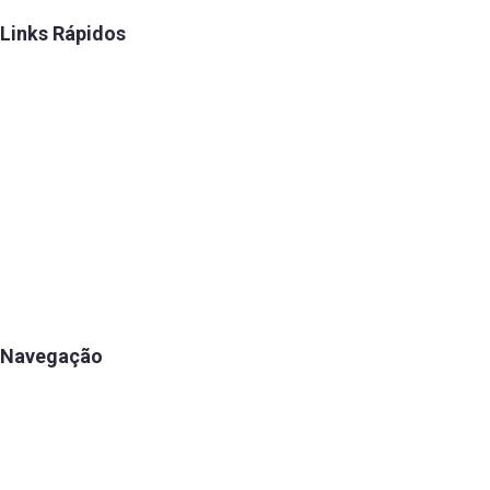
Links Rápidos
Convênios
FENAE
Talentos
Estatuto
Eleição
Diretoria
Histórico
Navegação
Apartamentos
Associe-se
Estrutura