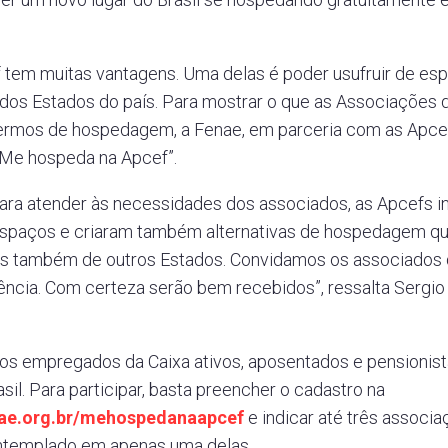
 tem muitas vantagens. Uma delas é poder usufruir de es
 dos Estados do país. Para mostrar o que as Associações 
ermos de hospedagem, a Fenae, em parceria com as Apcefs
Me hospeda na Apcef”.
para atender às necessidades dos associados, as Apcefs 
espaços e criaram também alternativas de hospedagem q
s também de outros Estados. Convidamos os associados 
ência. Com certeza serão bem recebidos”, ressalta Sergi
.
aos empregados da Caixa ativos, aposentados e pensionis
sil. Para participar, basta preencher o cadastro na
ae.org.br/mehospedanaapcef
e indicar até três associ
ontemplado em apenas uma delas.