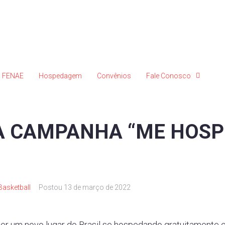
FENAE
Hospedagem
Convênios
Fale Conosco
 A CAMPANHA “ME HOSP
Basketball
Postou
13 de março de 2022
r um novo lugar do Brasil se hospedando gratuitamente