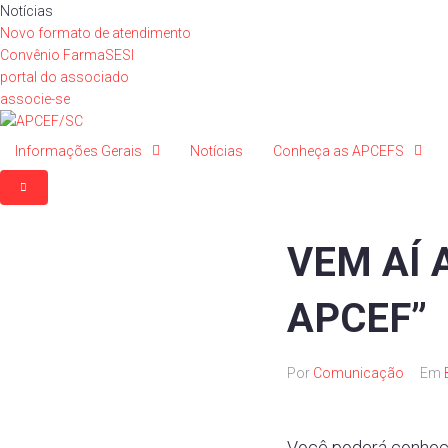
Ir
Notícias
para
Novo formato de atendimento
o
Convênio FarmaSESI
conteúdo
portal do associado
associe-se
Informações Gerais
Notícias
Conheça as APCEFS
VEM AÍ
APCEF”
Por
Comunicação
Em
Você poderá conhece