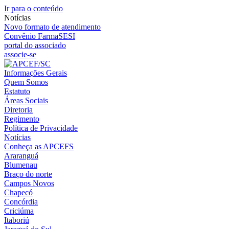
Ir para o conteúdo
Notícias
Novo formato de atendimento
Convênio FarmaSESI
portal do associado
associe-se
Informações Gerais
Quem Somos
Estatuto
Áreas Sociais
Diretoria
Regimento
Política de Privacidade
Notícias
Conheça as APCEFS
Araranguá
Blumenau
Braço do norte
Campos Novos
Chapecó
Concórdia
Criciúma
Itaboriú