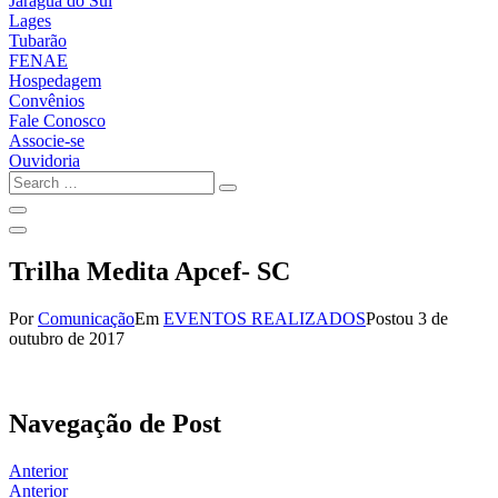
Jaraguá do Sul
Lages
Tubarão
FENAE
Hospedagem
Convênios
Fale Conosco
Associe-se
Ouvidoria
Trilha Medita Apcef- SC
Por
Comunicação
Em
EVENTOS REALIZADOS
Postou
3 de
outubro de 2017
Navegação de Post
Anterior
Anterior