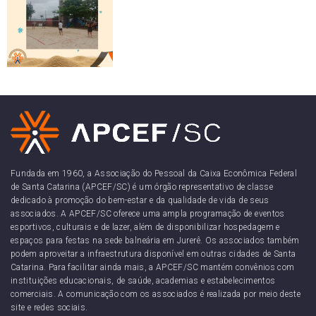
Fundada em 1960, a Associação do Pessoal da Caixa Econômica Federal
de Santa Catarina (APCEF/SC) é um órgão representativo de classe
dedicado à promoção do bem-estar e da qualidade de vida de seus
associados. A APCEF/SC oferece uma ampla programação de eventos
esportivos, culturais e de lazer, além de disponibilizar hospedagem e
espaços para festas na sede balneária em Jurerê. Os associados também
podem aproveitar a infraestrutura disponível em outras cidades de Santa
Catarina. Para facilitar ainda mais, a APCEF/SC mantém convênios com
instituições educacionais, de saúde, academias e estabelecimentos
comerciais. A comunicação com os associados é realizada por meio deste
site e redes sociais.