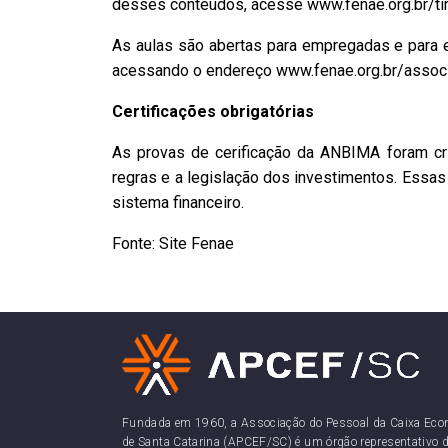
desses conteúdos, acesse www.fenae.org.br/tir
As aulas são abertas para empregadas e para
acessando o endereço www.fenae.org.br/assoc
Certificações obrigatórias
As provas de cerificação da ANBIMA foram cri
regras e a legislação dos investimentos. Essas
sistema financeiro.
Fonte: Site Fenae
Fundada em 1960, a Associação do Pessoal da Caixa Eco
de Santa Catarina (APCEF/SC) é um órgão representativo d