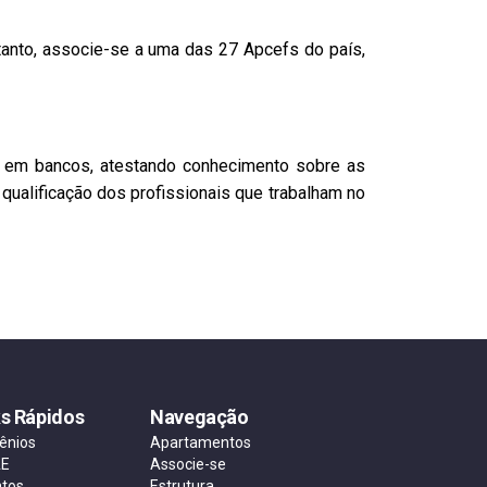
nto, associe-se a uma das 27 Apcefs do país,
am em bancos, atestando conhecimento sobre as
qualificação dos profissionais que trabalham no
ks Rápidos
Navegação
ênios
Apartamentos
AE
Associe-se
ntos
Estrutura