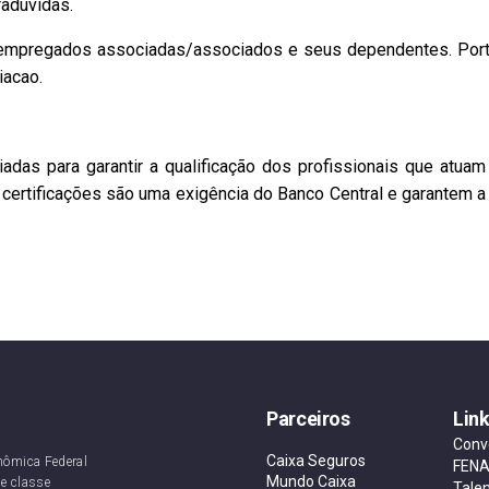
aduvidas.
 empregados associadas/associados e seus dependentes. Porta
iacao.
adas para garantir a qualificação dos profissionais que atu
 certificações são uma exigência do Banco Central e garantem a 
Parceiros
Lin
Conv
Caixa Seguros
nômica Federal
FEN
Mundo Caixa
e classe
Tale