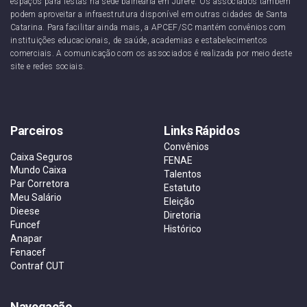
espaços para festas na sede balneária em Jurerê. Os associados também
podem aproveitar a infraestrutura disponível em outras cidades de Santa
Catarina. Para facilitar ainda mais, a APCEF/SC mantém convênios com
instituições educacionais, de saúde, academias e estabelecimentos
comerciais. A comunicação com os associados é realizada por meio deste
site e redes sociais.
Parceiros
Links Rápidos
Convênios
Caixa Seguros
FENAE
Mundo Caixa
Talentos
Par Corretora
Estatuto
Meu Salário
Eleição
Dieese
Diretoria
Funcef
Histórico
Anapar
Fenacef
Contraf CUT
Navegação