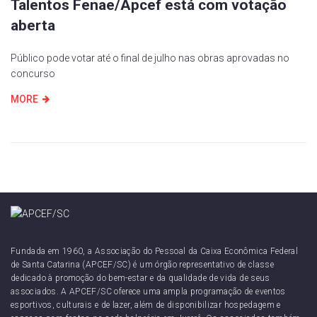
Talentos Fenae/Apcef está com votação
aberta
Público pode votar até o final de julho nas obras aprovadas no
concurso
MORE
Fundada em 1960, a Associação do Pessoal da Caixa Econômica Federal
de Santa Catarina (APCEF/SC) é um órgão representativo de classe
dedicado à promoção do bem-estar e da qualidade de vida de seus
associados. A APCEF/SC oferece uma ampla programação de eventos
esportivos, culturais e de lazer, além de disponibilizar hospedagem e