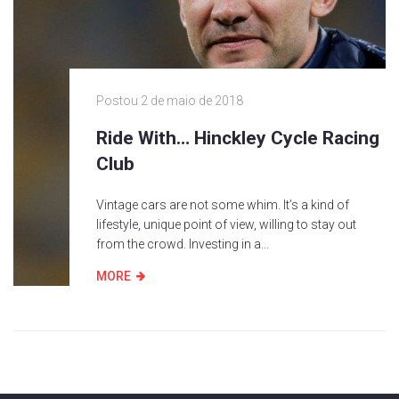
Postou
2 de maio de 2018
Ride With… Hinckley Cycle Racing
Club
Vintage cars are not some whim. It’s a kind of
lifestyle, unique point of view, willing to stay out
from the crowd. Investing in a...
MORE