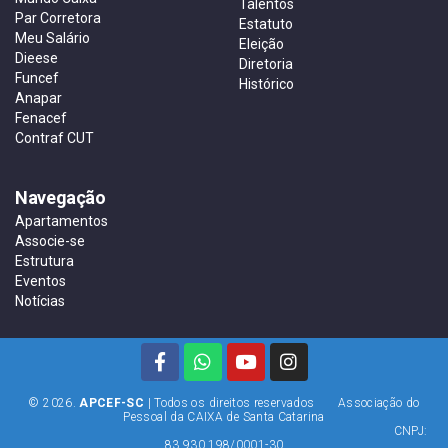
Talentos
Par Corretora
Estatuto
Meu Salário
Eleição
Dieese
Diretoria
Funcef
Histórico
Anapar
Fenacef
Contraf CUT
Navegação
Apartamentos
Associe-se
Estrutura
Eventos
Notícias
© 2026.
APCEF-SC
| Todos os direitos reservados Associação do
Pessoal da CAIXA de Santa Catarina
CNPJ:
83.930.198/0001-30