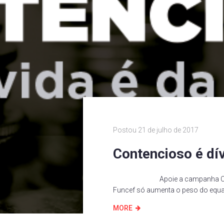
Postou
21 de julho de 2017
Contencioso é dív
Apoie a campanha Contenci
Funcef só aumenta o peso do equa
MORE