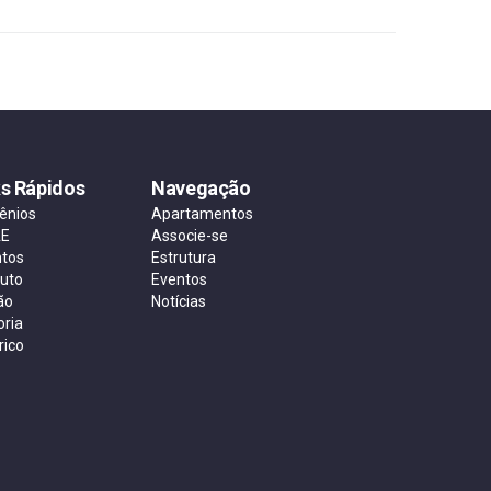
ks Rápidos
Navegação
ênios
Apartamentos
AE
Associe-se
ntos
Estrutura
tuto
Eventos
ão
Notícias
oria
rico