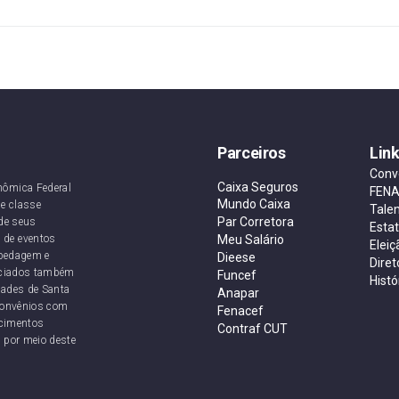
Parceiros
Lin
Conv
Caixa Seguros
nômica Federal
FEN
Mundo Caixa
e classe
Tale
Par Corretora
de seus
Esta
 de eventos
Meu Salário
Eleiç
ospedagem e
Dieese
Diret
sociados também
Funcef
Histó
dades de Santa
Anapar
convênios com
Fenacef
ecimentos
Contraf CUT
 por meio deste