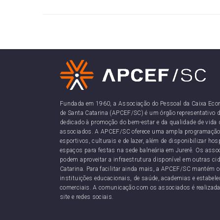
Fundada em 1960, a Associação do Pessoal da Caixa Eco
de Santa Catarina (APCEF/SC) é um órgão representativo d
dedicado à promoção do bem-estar e da qualidade de vida 
associados. A APCEF/SC oferece uma ampla programação
esportivos, culturais e de lazer, além de disponibilizar h
espaços para festas na sede balneária em Jurerê. Os as
podem aproveitar a infraestrutura disponível em outras ci
Catarina. Para facilitar ainda mais, a APCEF/SC mantém 
instituições educacionais, de saúde, academias e estabel
comerciais. A comunicação com os associados é realizada
site e redes sociais.